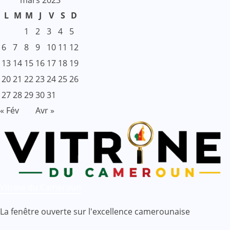
L
M
M
J
V
S
D
1
2
3
4
5
6
7
8
9
10
11
12
13
14
15
16
17
18
19
20
21
22
23
24
25
26
27
28
29
30
31
« Fév
Avr »
Vitrine du Cameroun
La fenêtre ouverte sur l'excellence camerounaise