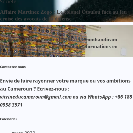
Société
Affaire Martinez Zogo : Le colonel Otoulou face au feu
croisé des avocats de la défense
Société
Inclusion : l’association SOMSO et Promhandicam
militent en faveur d’une réforme des formations en
hôtellerie-restauration
Contactez-nous
Envie de faire rayonner votre marque ou vos ambitions
au Cameroun ? Ecrivez-nous :
vitrineducameroun@gmail.com ou via WhatsApp : +86 188
0958 3571
Calendrier
mars 2023