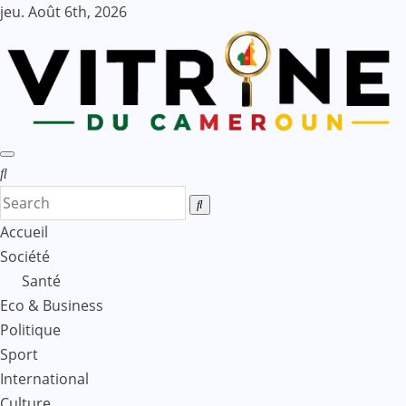
Skip
jeu. Août 6th, 2026
to
content
Accueil
Société
Santé
Eco & Business
Politique
Sport
International
Culture