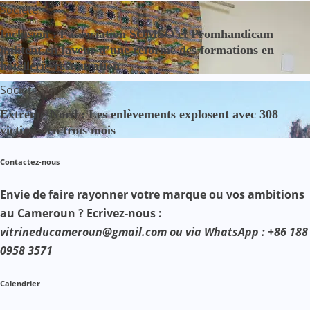
Société
Inclusion : l’association SOMSO et Promhandicam
militent en faveur d’une réforme des formations en
hôtellerie-restauration
Société
Extrême-Nord : Les enlèvements explosent avec 308
victimes en trois mois
Contactez-nous
Envie de faire rayonner votre marque ou vos ambitions
au Cameroun ? Ecrivez-nous :
vitrineducameroun@gmail.com ou via WhatsApp : +86 188
0958 3571
Calendrier