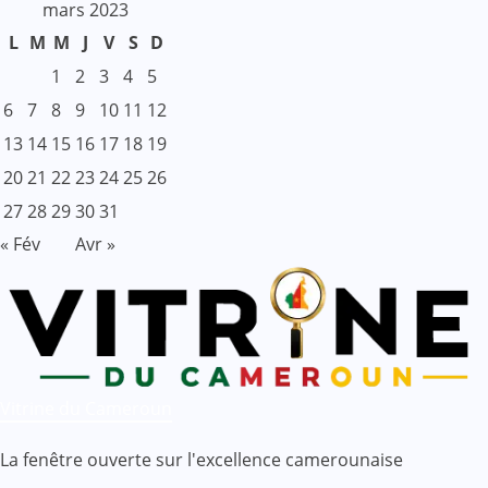
mars 2023
L
M
M
J
V
S
D
1
2
3
4
5
6
7
8
9
10
11
12
13
14
15
16
17
18
19
20
21
22
23
24
25
26
27
28
29
30
31
« Fév
Avr »
Vitrine du Cameroun
La fenêtre ouverte sur l'excellence camerounaise