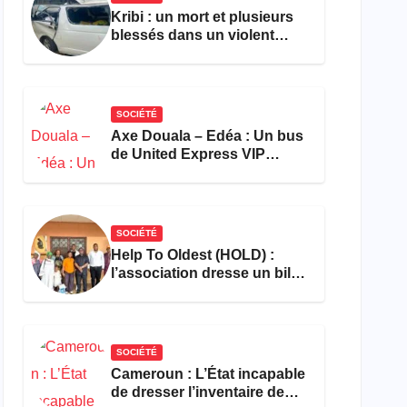
Kribi : un mort et plusieurs
blessés dans un violent
accident près du port
SOCIÉTÉ
Axe Douala – Edéa : Un bus
de United Express VIP
ravagé par les flammes à
Missole
SOCIÉTÉ
Help To Oldest (HOLD) :
l’association dresse un bilan
encourageant au premier
semestre de 2026
SOCIÉTÉ
Cameroun : L’État incapable
de dresser l’inventaire de