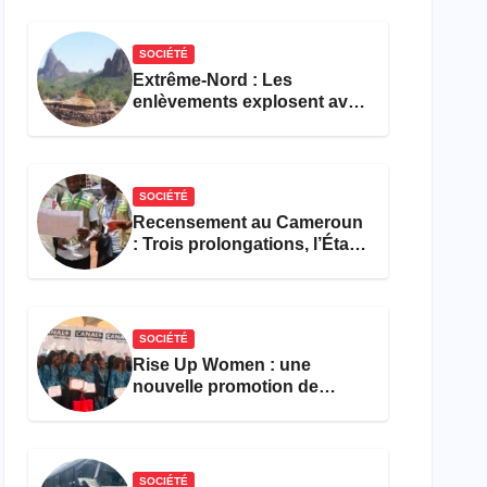
réforme des formations en
hôtellerie-restauration
SOCIÉTÉ
Extrême-Nord : Les
enlèvements explosent avec
308 victimes en trois mois
SOCIÉTÉ
Recensement au Cameroun
: Trois prolongations, l’État
ne parvient toujours pas à
achever le comptage de la
population
SOCIÉTÉ
Rise Up Women : une
nouvelle promotion de
femmes outillées pour
l’emploi et l’entrepreneuriat
SOCIÉTÉ