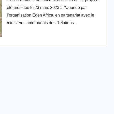
de briques de terre comprimée
été présidée le 23 mars 2023 à Yaoundé par
stabilisée au ciment au Cameroun
l’organisation Eden Africa, en partenariat avec le
ministère camerounais des Relations…