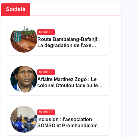
Société
SOCIÉTÉ
Route Bambalang-Bafanji :
La dégradation de l’axe
asphyxie les activités
économiques
SOCIÉTÉ
Affaire Martinez Zogo : Le
colonel Otoulou face au feu
croisé des avocats de la
défense
SOCIÉTÉ
Inclusion : l’association
SOMSO et Promhandicam
militent en faveur d’une