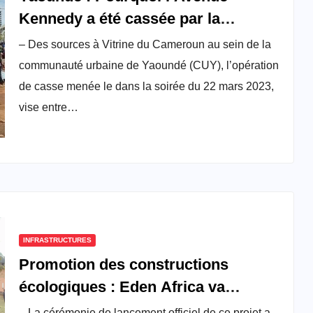
Kennedy a été cassée par la
Communauté urbaine ?
– Des sources à Vitrine du Cameroun au sein de la
communauté urbaine de Yaoundé (CUY), l’opération
de casse menée le dans la soirée du 22 mars 2023,
vise entre…
INFRASTRUCTURES
Promotion des constructions
écologiques : Eden Africa va
implanter une unité de production
– La cérémonie de lancement officiel de ce projet a