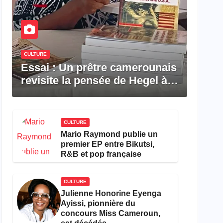
CULTURE
Essai : Un prêtre camerounais
revisite la pensée de Hegel à
travers le rêve américain
CULTURE
Mario Raymond publie un
premier EP entre Bikutsi,
R&B et pop française
CULTURE
Julienne Honorine Eyenga
Ayissi, pionnière du
concours Miss Cameroun,