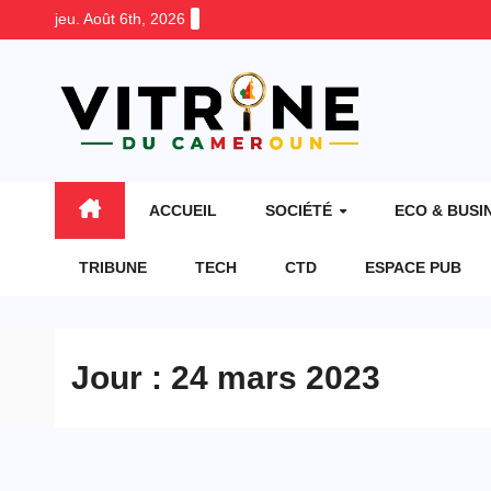
Skip
jeu. Août 6th, 2026
to
content
ACCUEIL
SOCIÉTÉ
ECO & BUSI
TRIBUNE
TECH
CTD
ESPACE PUB
Jour :
24 mars 2023