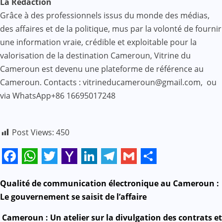
La Rédaction
Grâce à des professionnels issus du monde des médias,
des affaires et de la politique, mus par la volonté de fournir
une information vraie, crédible et exploitable pour la
valorisation de la destination Cameroun, Vitrine du
Cameroun est devenu une plateforme de référence au
Cameroun. Contacts : vitrineducameroun@gmail.com, ou
via WhatsApp+86 16695017248
Post Views:
450
Facebook
WhatsApp
Twitter
Yahoo
LinkedIn
Telegram
Gmail
Share
Mail
N
Qualité de communication électronique au Cameroun :
Le gouvernement se saisit de l’affaire
a
Cameroun : Un atelier sur la divulgation des contrats et