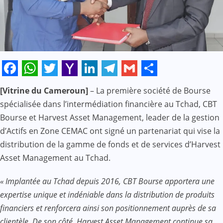
Facebook
WhatsApp
Twitter
Yahoo
LinkedIn
Telegram
Gmail
Share
[Vitrine du Cameroun]
– La première société de Bourse
Mail
spécialisée dans l’intermédiation financière au Tchad, CBT
Bourse et Harvest Asset Management, leader de la gestion
d’Actifs en Zone CEMAC ont signé un partenariat qui vise la
distribution de la gamme de fonds et de services d’Harvest
Asset Management au Tchad.
« Implantée au Tchad depuis 2016, CBT Bourse apportera une
expertise unique et indéniable dans la distribution de produits
financiers et renforcera ainsi son positionnement auprès de sa
clientèle. De son côté, Harvest Asset Management continue sa