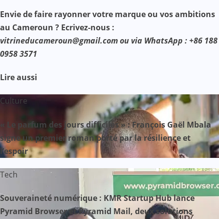
Envie de faire rayonner votre marque ou vos ambitions
au Cameroun ? Ecrivez-nous :
vitrineducameroun@gmail.com ou via WhatsApp : +86 188
0958 3571
Lire aussi
Culture
« Le parfum des jours difficiles » : François Gaël Mbala
signe un premier roman porté par la résilience et
l’espoir
Tech
Souveraineté numérique : KMR Startup Hub lance
Pyramid Browser et Pyramid Mail, deux solutions