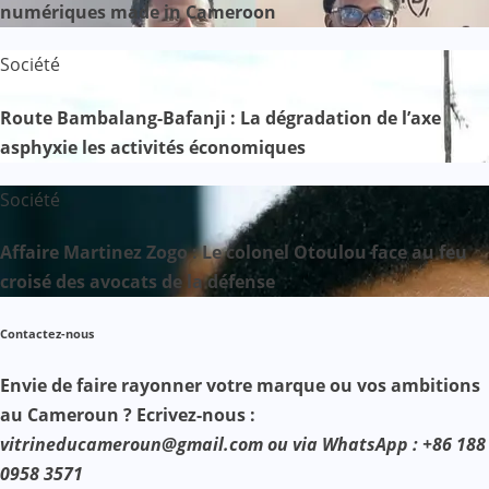
numériques made in Cameroon
Société
Route Bambalang-Bafanji : La dégradation de l’axe
asphyxie les activités économiques
Société
Affaire Martinez Zogo : Le colonel Otoulou face au feu
croisé des avocats de la défense
Contactez-nous
Envie de faire rayonner votre marque ou vos ambitions
au Cameroun ? Ecrivez-nous :
vitrineducameroun@gmail.com ou via WhatsApp : +86 188
0958 3571