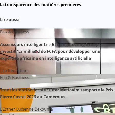
v
la transparence des matières premières
i
Lire aussi
g
Eco & Business
a
Ascenseurs intelligents : BTE Engineering Group
t
investit 1,3 milliard de FCFA pour développer une
i
expertise africaine en intelligence artificielle
o
La Rédaction
n
Eco & Business
d
Transformation locale : Riter Metiayim remporte le Prix
Pierre Castel 2026 au Cameroun
e
Esther Lucienne Bekouma
l