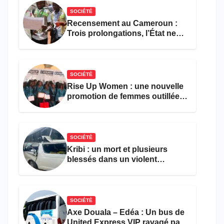
SOCIÉTÉ
Recensement au Cameroun :
Trois prolongations, l’État ne
parvient toujours pas à achever
le comptage de la population
SOCIÉTÉ
Rise Up Women : une nouvelle
promotion de femmes outillées
pour l’emploi et
l’entrepreneuriat
SOCIÉTÉ
Kribi : un mort et plusieurs
blessés dans un violent
accident près du port
SOCIÉTÉ
Axe Douala – Edéa : Un bus de
United Express VIP ravagé par