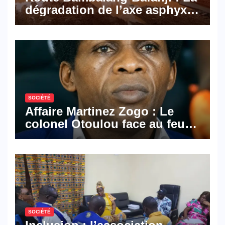
dégradation de l’axe asphyxie
les activités économiques
SOCIÉTÉ
Affaire Martinez Zogo : Le
colonel Otoulou face au feu
croisé des avocats de la
défense
SOCIÉTÉ