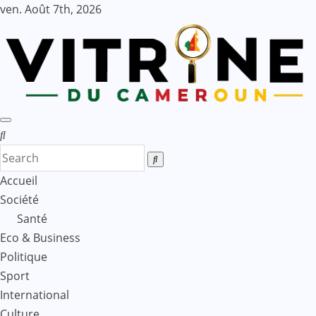
Skip
ven. Août 7th, 2026
to
content
Accueil
Société
Santé
Eco & Business
Politique
Sport
International
Culture