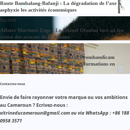
Route Bambalang-Bafanji : La dégradation de l’axe
asphyxie les activités économiques
Société
Affaire Martinez Zogo : Le colonel Otoulou face au feu
croisé des avocats de la défense
Société
Inclusion : l’association SOMSO et Promhandicam
militent en faveur d’une réforme des formations en
hôtellerie-restauration
Contactez-nous
Envie de faire rayonner votre marque ou vos ambitions
au Cameroun ? Ecrivez-nous :
vitrineducameroun@gmail.com ou via WhatsApp : +86 188
0958 3571