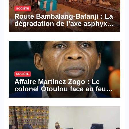
SOCIÉTÉ
Route Bambalang-Bafanji : La
dégradation de l’axe asphyxie
les activités économiques
SOCIÉTÉ
Affaire Martinez Zogo : Le
colonel Otoulou face au feu
croisé des avocats de la
défense