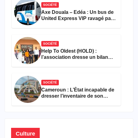
SOCIÉTÉ
Axe Douala – Edéa : Un bus de
United Express VIP ravagé par
les flammes à Missole
SOCIÉTÉ
Help To Oldest (HOLD) :
l’association dresse un bilan
encourageant au premier
semestre de 2026
SOCIÉTÉ
Cameroun : L’État incapable de
dresser l’inventaire de son
propre patrimoine
Culture