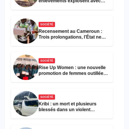
enlèvements explosent avec
308 victimes en trois mois
SOCIÉTÉ
Recensement au Cameroun :
Trois prolongations, l’État ne
parvient toujours pas à achever
le comptage de la population
SOCIÉTÉ
Rise Up Women : une nouvelle
promotion de femmes outillées
pour l’emploi et
l’entrepreneuriat
SOCIÉTÉ
Kribi : un mort et plusieurs
blessés dans un violent
accident près du port