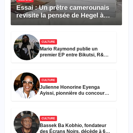
Essai : Un prêtre camerounais
revisite la pensée de Hegel à
travers le rêve américain
CULTURE
Mario Raymond publie un
premier EP entre Bikutsi, R&B
et pop française
CULTURE
Julienne Honorine Eyenga
Ayissi, pionnière du concours
Miss Cameroun, est décédée
CULTURE
Bassek Ba Kobhio, fondateur
des Écrans Noirs, décède à 69