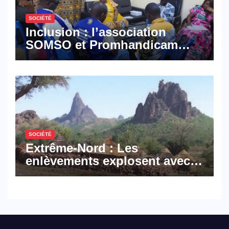
SOCIÉTÉ
Inclusion : l’association
SOMSO et Promhandicam
militent en faveur d’une
réforme des formations en
hôtellerie-restauration
SOCIÉTÉ
Extrême-Nord : Les
enlèvements explosent avec
308 victimes en trois mois