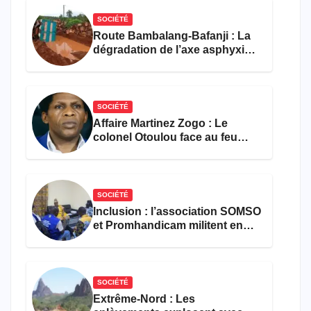
SOCIÉTÉ
Route Bambalang-Bafanji : La
dégradation de l’axe asphyxie
les activités économiques
SOCIÉTÉ
Affaire Martinez Zogo : Le
colonel Otoulou face au feu
croisé des avocats de la
défense
SOCIÉTÉ
Inclusion : l’association SOMSO
et Promhandicam militent en
faveur d’une réforme des
formations en hôtellerie-
restauration
SOCIÉTÉ
Extrême-Nord : Les