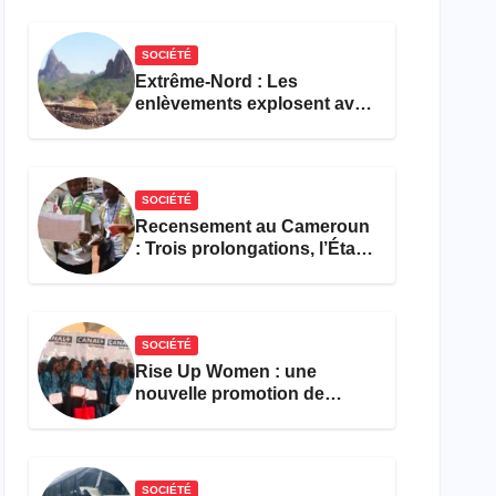
réforme des formations en
hôtellerie-restauration
SOCIÉTÉ
Extrême-Nord : Les
enlèvements explosent avec
308 victimes en trois mois
SOCIÉTÉ
Recensement au Cameroun
: Trois prolongations, l’État
ne parvient toujours pas à
achever le comptage de la
population
SOCIÉTÉ
Rise Up Women : une
nouvelle promotion de
femmes outillées pour
l’emploi et l’entrepreneuriat
SOCIÉTÉ