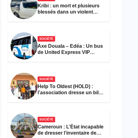
Kribi : un mort et plusieurs
blessés dans un violent
accident près du port
SOCIÉTÉ
Axe Douala – Edéa : Un bus
de United Express VIP
ravagé par les flammes à
Missole
SOCIÉTÉ
Help To Oldest (HOLD) :
l’association dresse un bilan
encourageant au premier
semestre de 2026
SOCIÉTÉ
Cameroun : L’État incapable
de dresser l’inventaire de