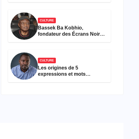
concours Miss Cameroun,
est décédée
CULTURE
Bassek Ba Kobhio,
fondateur des Écrans Noirs,
décède à 69 ans
CULTURE
Les origines de 5
expressions et mots
camfranglais à connaître en
2026