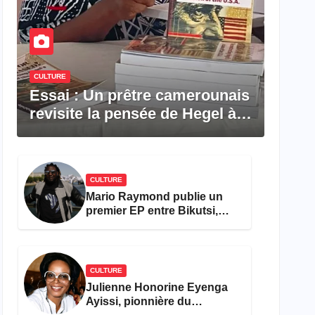
CULTURE
Essai : Un prêtre camerounais
revisite la pensée de Hegel à
travers le rêve américain
CULTURE
Mario Raymond publie un
premier EP entre Bikutsi,
R&B et pop française
CULTURE
Julienne Honorine Eyenga
Ayissi, pionnière du