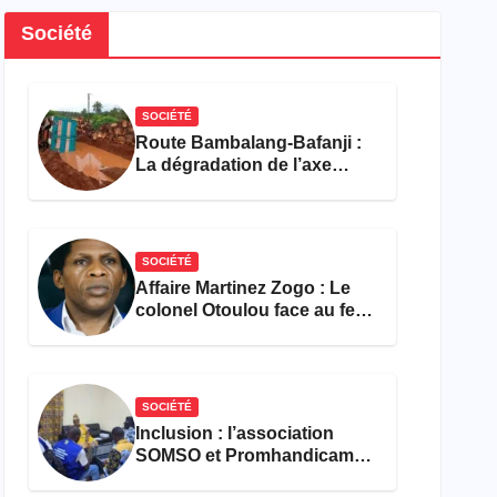
Société
SOCIÉTÉ
Route Bambalang-Bafanji :
La dégradation de l’axe
asphyxie les activités
économiques
SOCIÉTÉ
Affaire Martinez Zogo : Le
colonel Otoulou face au feu
croisé des avocats de la
défense
SOCIÉTÉ
Inclusion : l’association
SOMSO et Promhandicam
militent en faveur d’une