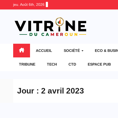
Skip
jeu. Août 6th, 2026
to
content
ACCUEIL
SOCIÉTÉ
ECO & BUSI
TRIBUNE
TECH
CTD
ESPACE PUB
Jour :
2 avril 2023