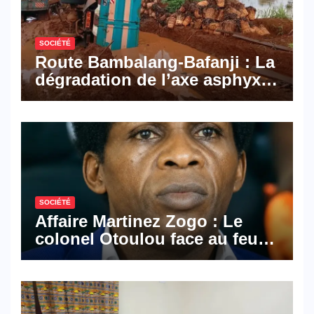
SOCIÉTÉ
Route Bambalang-Bafanji : La
dégradation de l’axe asphyxie
les activités économiques
SOCIÉTÉ
Affaire Martinez Zogo : Le
colonel Otoulou face au feu
croisé des avocats de la
défense