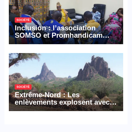
SOCIÉTÉ
Inclusion : l’association
SOMSO et Promhandicam
militent en faveur d’une
réforme des formations en
hôtellerie-restauration
SOCIÉTÉ
Extrême-Nord : Les
enlèvements explosent avec
308 victimes en trois mois