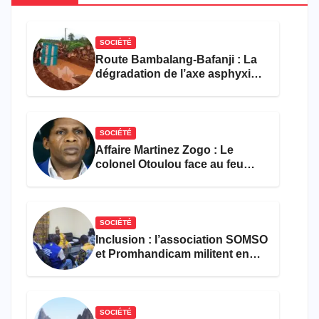
SOCIÉTÉ
Route Bambalang-Bafanji : La
dégradation de l’axe asphyxie
les activités économiques
SOCIÉTÉ
Affaire Martinez Zogo : Le
colonel Otoulou face au feu
croisé des avocats de la
défense
SOCIÉTÉ
Inclusion : l’association SOMSO
et Promhandicam militent en
faveur d’une réforme des
formations en hôtellerie-
restauration
SOCIÉTÉ