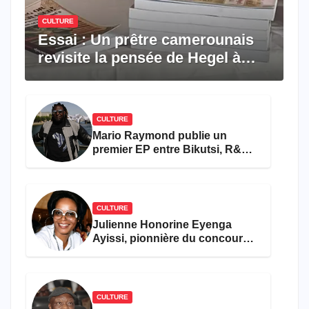
CULTURE
Essai : Un prêtre camerounais
revisite la pensée de Hegel à
travers le rêve américain
CULTURE
Mario Raymond publie un
premier EP entre Bikutsi, R&B
et pop française
CULTURE
Julienne Honorine Eyenga
Ayissi, pionnière du concours
Miss Cameroun, est décédée
CULTURE