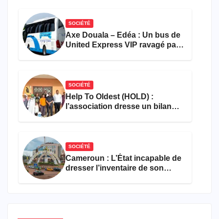
SOCIÉTÉ
Axe Douala – Edéa : Un bus de
United Express VIP ravagé par
les flammes à Missole
SOCIÉTÉ
Help To Oldest (HOLD) :
l’association dresse un bilan
encourageant au premier
semestre de 2026
SOCIÉTÉ
Cameroun : L’État incapable de
dresser l’inventaire de son
propre patrimoine