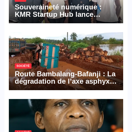
Souveraineté numérique :
KMR Startup Hub lance
Pyramid Browser et Pyramid
Mail, deux solutions
numériques made in
Cameroon
SOCIÉTÉ
Route Bambalang-Bafanji : La
dégradation de l’axe asphyxie
les activités économiques