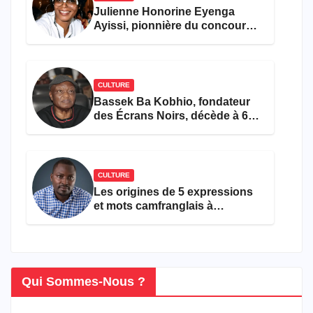
Julienne Honorine Eyenga
Ayissi, pionnière du concours
Miss Cameroun, est décédée
CULTURE
Bassek Ba Kobhio, fondateur
des Écrans Noirs, décède à 69
ans
CULTURE
Les origines de 5 expressions
et mots camfranglais à
connaître en 2026
Qui Sommes-Nous ?