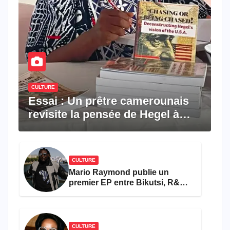
CULTURE
Essai : Un prêtre camerounais
revisite la pensée de Hegel à
travers le rêve américain
CULTURE
Mario Raymond publie un
premier EP entre Bikutsi, R&B
et pop française
CULTURE