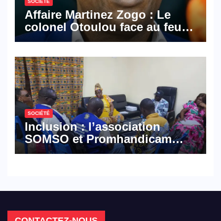
SOCIÉTÉ
Affaire Martinez Zogo : Le
colonel Otoulou face au feu
croisé des avocats de la
défense
SOCIÉTÉ
Inclusion : l’association
SOMSO et Promhandicam
militent en faveur d’une
réforme des formations en
hôtellerie-restauration
CONTACTEZ-NOUS