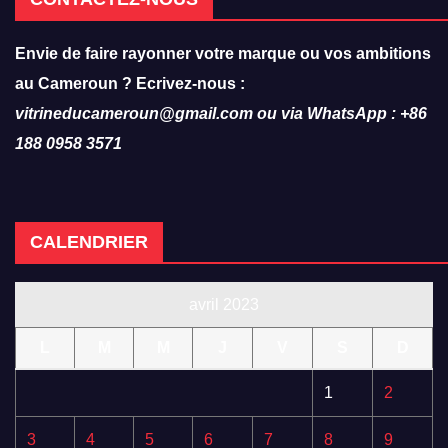
Envie de faire rayonner votre marque ou vos ambitions
au Cameroun ? Ecrivez-nous :
vitrineducameroun@gmail.com ou via WhatsApp : +86
188 0958 3571
CALENDRIER
avril 2023
L
M
M
J
V
S
D
1
2
3
4
5
6
7
8
9