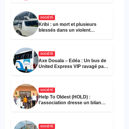
l’entrepreneuriat
SOCIÉTÉ
Kribi : un mort et plusieurs
blessés dans un violent
accident près du port
SOCIÉTÉ
Axe Douala – Edéa : Un bus de
United Express VIP ravagé par
les flammes à Missole
SOCIÉTÉ
Help To Oldest (HOLD) :
l’association dresse un bilan
encourageant au premier
semestre de 2026
SOCIÉTÉ