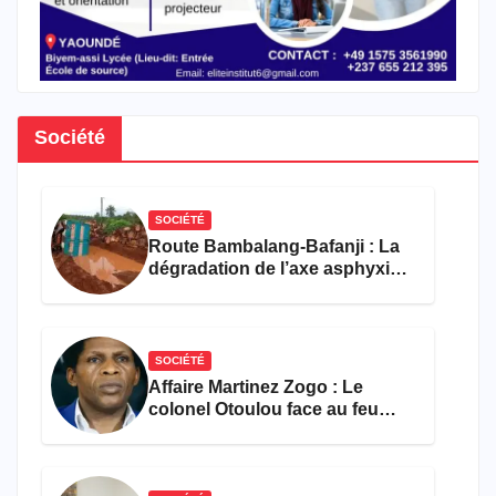
Société
SOCIÉTÉ
Route Bambalang-Bafanji : La
dégradation de l’axe asphyxie
les activités économiques
SOCIÉTÉ
Affaire Martinez Zogo : Le
colonel Otoulou face au feu
croisé des avocats de la
défense