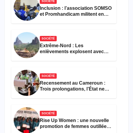
SOCIÉTÉ
Inclusion : l’association SOMSO
et Promhandicam militent en
faveur d’une réforme des
formations en hôtellerie-
restauration
SOCIÉTÉ
Extrême-Nord : Les
enlèvements explosent avec
308 victimes en trois mois
SOCIÉTÉ
Recensement au Cameroun :
Trois prolongations, l’État ne
parvient toujours pas à achever
le comptage de la population
SOCIÉTÉ
Rise Up Women : une nouvelle
promotion de femmes outillées
pour l’emploi et