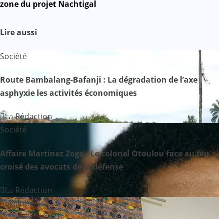
zone du projet Nachtigal
i
g
Lire aussi
a
Société
t
Route Bambalang-Bafanji : La dégradation de l’axe
i
asphyxie les activités économiques
o
La Rédaction
n
Société
d
Affaire Martinez Zogo : Le colonel Otoulou face au feu
croisé des avocats de la défense
e
La Rédaction
l
Société
’