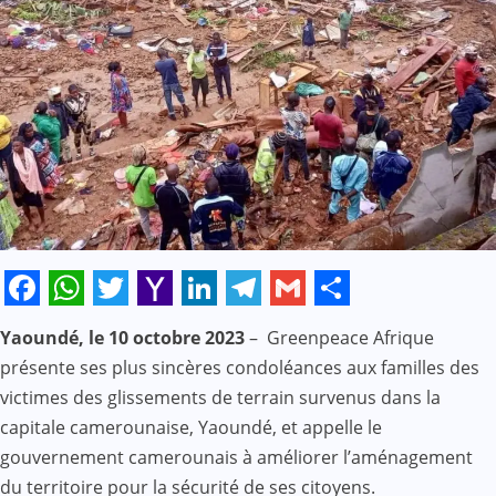
Facebook
WhatsApp
Twitter
Yahoo
LinkedIn
Telegram
Gmail
Share
Yaoundé, le 10 octobre 2023
– Greenpeace Afrique
Mail
présente ses plus sincères condoléances aux familles des
victimes des glissements de terrain survenus dans la
capitale camerounaise, Yaoundé, et appelle le
gouvernement camerounais à améliorer l’aménagement
du territoire pour la sécurité de ses citoyens.