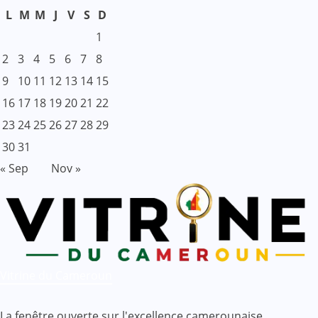
L
M
M
J
V
S
D
1
2
3
4
5
6
7
8
9
10
11
12
13
14
15
16
17
18
19
20
21
22
23
24
25
26
27
28
29
30
31
« Sep
Nov »
Vitrine du Cameroun
La fenêtre ouverte sur l'excellence camerounaise