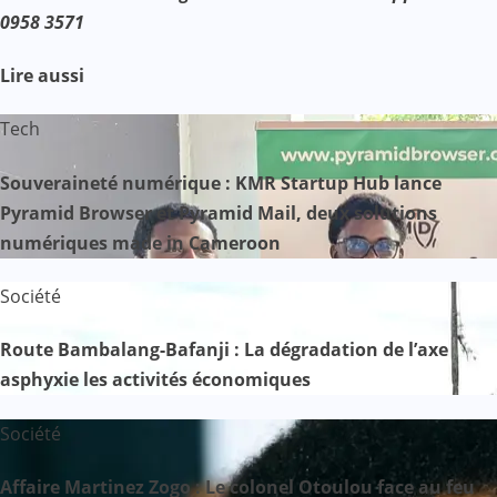
0958 3571
Lire aussi
Tech
Souveraineté numérique : KMR Startup Hub lance
Pyramid Browser et Pyramid Mail, deux solutions
numériques made in Cameroon
Société
Route Bambalang-Bafanji : La dégradation de l’axe
asphyxie les activités économiques
Société
Affaire Martinez Zogo : Le colonel Otoulou face au feu