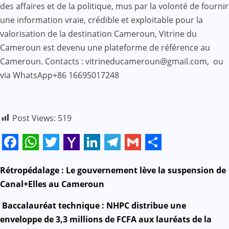
des affaires et de la politique, mus par la volonté de fournir
une information vraie, crédible et exploitable pour la
valorisation de la destination Cameroun, Vitrine du
Cameroun est devenu une plateforme de référence au
Cameroun. Contacts : vitrineducameroun@gmail.com, ou
via WhatsApp+86 16695017248
Post Views:
519
Facebook
WhatsApp
Twitter
Yahoo
LinkedIn
Telegram
Gmail
Share
Mail
N
Rétropédalage : Le gouvernement lève la suspension de
Canal+Elles au Cameroun
a
Baccalauréat technique : NHPC distribue une
v
enveloppe de 3,3 millions de FCFA aux lauréats de la