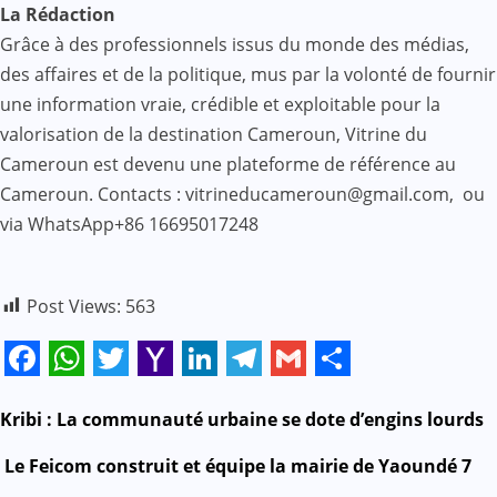
La Rédaction
Grâce à des professionnels issus du monde des médias,
des affaires et de la politique, mus par la volonté de fournir
une information vraie, crédible et exploitable pour la
valorisation de la destination Cameroun, Vitrine du
Cameroun est devenu une plateforme de référence au
Cameroun. Contacts : vitrineducameroun@gmail.com, ou
via WhatsApp+86 16695017248
Post Views:
563
Facebook
WhatsApp
Twitter
Yahoo
LinkedIn
Telegram
Gmail
Share
Mail
N
Kribi : La communauté urbaine se dote d’engins lourds
a
Le Feicom construit et équipe la mairie de Yaoundé 7