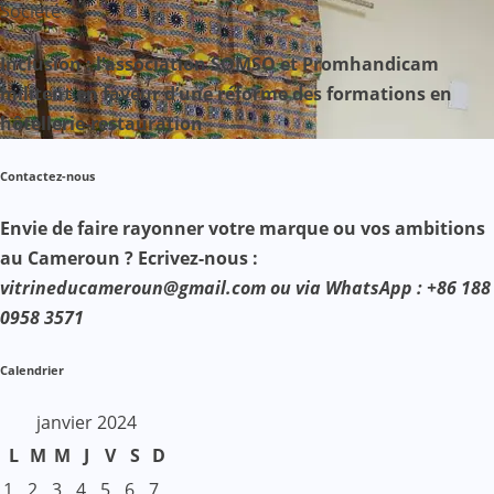
Société
Inclusion : l’association SOMSO et Promhandicam
militent en faveur d’une réforme des formations en
hôtellerie-restauration
Contactez-nous
Envie de faire rayonner votre marque ou vos ambitions
au Cameroun ? Ecrivez-nous :
vitrineducameroun@gmail.com ou via WhatsApp : +86 188
0958 3571
Calendrier
janvier 2024
L
M
M
J
V
S
D
1
2
3
4
5
6
7