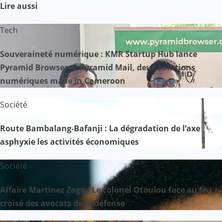
Lire aussi
Tech
Souveraineté numérique : KMR Startup Hub lance
Pyramid Browser et Pyramid Mail, deux solutions
numériques made in Cameroon
Société
Route Bambalang-Bafanji : La dégradation de l’axe
asphyxie les activités économiques
Société
Affaire Martinez Zogo : Le colonel Otoulou face au feu
croisé des avocats de la défense