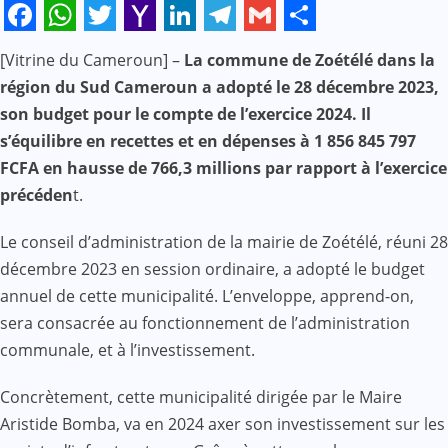
Facebook
WhatsApp
Twitter
Yahoo
LinkedIn
Telegram
Gmail
Share
[Vitrine du Cameroun] –
La commune de Zoétélé dans la
Mail
région du Sud Cameroun a adopté le 28 décembre 2023,
son budget pour le compte de l’exercice 2024. Il
s’équilibre en recettes et en dépenses à 1 856 845 797
FCFA en hausse de 766,3 millions par rapport à l’exercice
précéden
t.
Le conseil d’administration de la mairie de Zoétélé, réuni 28
décembre 2023 en session ordinaire, a adopté le budget
annuel de cette municipalité. L’enveloppe, apprend-on,
sera consacrée au fonctionnement de l’administration
communale, et à l’investissement.
Concrètement, cette municipalité dirigée par le Maire
Aristide Bomba, va en 2024 axer son investissement sur les