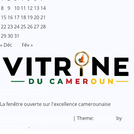
8
9
10
11
12
13
14
15
16
17
18
19
20
21
22
23
24
25
26
27
28
29
30
31
« Déc
Fév »
Vitrine du Cameroun
La fenêtre ouverte sur l'excellence camerounaise
Proudly powered by WordPress
|
Theme:
Newsbes
by
Themeansar
.