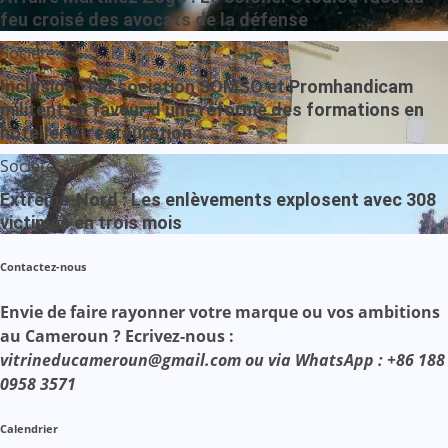
feu croisé des avocats de la défense
Société
Inclusion : l’association SOMSO et Promhandicam
militent en faveur d’une réforme des formations en
hôtellerie-restauration
Société
Extrême-Nord : Les enlèvements explosent avec 308
victimes en trois mois
Contactez-nous
Envie de faire rayonner votre marque ou vos ambitions
au Cameroun ? Ecrivez-nous :
vitrineducameroun@gmail.com ou via WhatsApp : +86 188
0958 3571
Calendrier