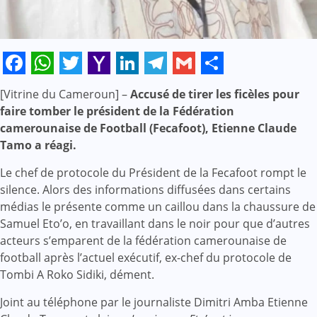
Facebook
WhatsApp
Twitter
Yahoo
LinkedIn
Telegram
Gmail
Share
[Vitrine du Cameroun] –
Accusé de tirer les ficèles pour
Mail
faire tomber le président de la Fédération
camerounaise de Football (Fecafoot), Etienne Claude
Tamo a réagi.
Le chef de protocole du Président de la Fecafoot rompt le
silence. Alors des informations diffusées dans certains
médias le présente comme un caillou dans la chaussure de
Samuel Eto’o, en travaillant dans le noir pour que d’autres
acteurs s’emparent de la fédération camerounaise de
football après l’actuel exécutif, ex-chef du protocole de
Tombi A Roko Sidiki, dément.
Joint au téléphone par le journaliste Dimitri Amba Etienne