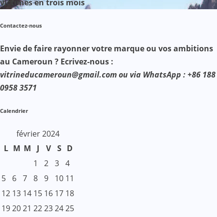
victimes en trois mois
Contactez-nous
Envie de faire rayonner votre marque ou vos ambitions
au Cameroun ? Ecrivez-nous :
vitrineducameroun@gmail.com ou via WhatsApp : +86 188
0958 3571
Calendrier
février 2024
L
M
M
J
V
S
D
1
2
3
4
5
6
7
8
9
10
11
12
13
14
15
16
17
18
19
20
21
22
23
24
25