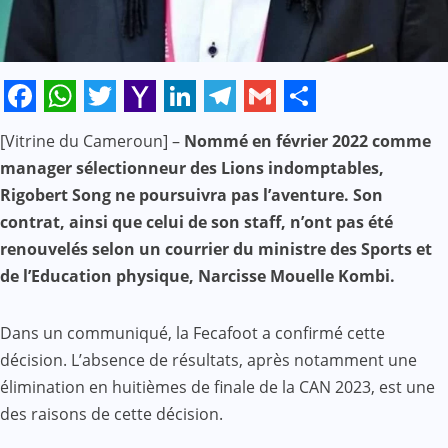
Facebook
WhatsApp
Twitter
Yahoo
LinkedIn
Telegram
Gmail
Share
[Vitrine du Cameroun] –
Nommé en février 2022 comme
Mail
manager sélectionneur des Lions indomptables,
Rigobert Song ne poursuivra pas l’aventure. Son
contrat, ainsi que celui de son staff, n’ont pas été
renouvelés selon un courrier du ministre des Sports et
de l’Education physique, Narcisse Mouelle Kombi.
Dans un communiqué, la Fecafoot a confirmé cette
décision. L’absence de résultats, après notamment une
élimination en huitièmes de finale de la CAN 2023, est une
des raisons de cette décision.