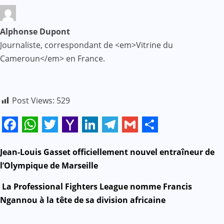
Alphonse Dupont
Journaliste, correspondant de <em>Vitrine du
Cameroun</em> en France.
Post Views:
529
Facebook
WhatsApp
Twitter
Yahoo
LinkedIn
Telegram
Gmail
Share
Mail
N
Jean-Louis Gasset officiellement nouvel entraîneur de
l’Olympique de Marseille
a
La Professional Fighters League nomme Francis
v
Ngannou à la tête de sa division africaine
i