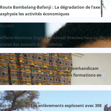
Route Bambalang-Bafanji : La dégradation de l’axe
asphyxie les activités économiques
Société
Affaire Martinez Zogo : Le colonel Otoulou face au feu
croisé des avocats de la défense
Société
Inclusion : l’association SOMSO et Promhandicam
militent en faveur d’une réforme des formations en
hôtellerie-restauration
Société
Extrême-Nord : Les enlèvements explosent avec 308