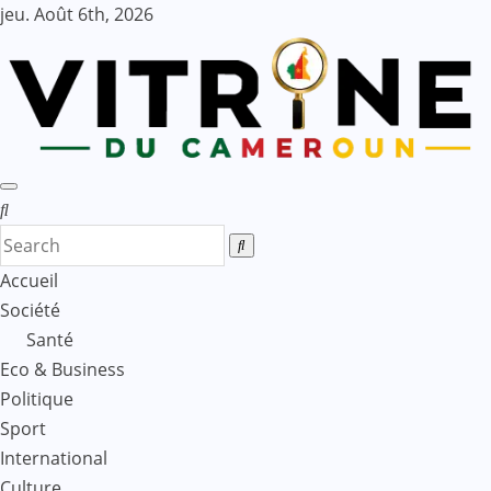
Skip
jeu. Août 6th, 2026
to
content
Accueil
Société
Santé
Eco & Business
Politique
Sport
International
Culture