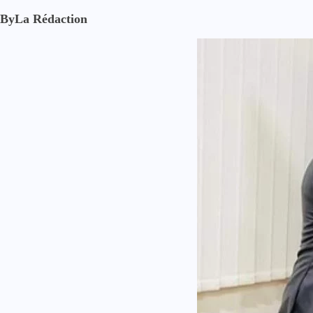
By
La Rédaction