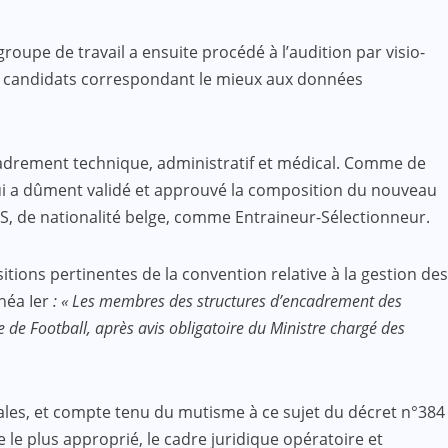
oupe de travail a ensuite procédé à l’audition par visio-
ois candidats correspondant le mieux aux données
ncadrement technique, administratif et médical. Comme de
 qui a dûment validé et approuvé la composition du nouveau
YS, de nationalité belge, comme Entraineur-Sélectionneur.
tions pertinentes de la convention relative à la gestion des
inéa Ier
: « Les membres des structures d’encadrement des
e de Football, après avis obligatoire du Ministre chargé des
les, et compte tenu du mutisme à ce sujet du décret n°384
le plus approprié, le cadre juridique opératoire et