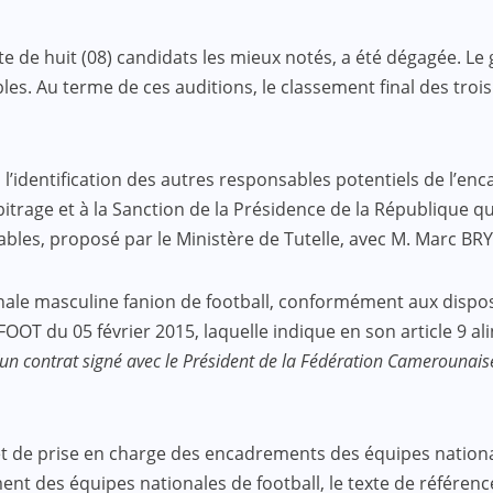
de huit (08) candidats les mieux notés, a été dégagée. Le gr
les. Au terme de ces auditions, le classement final des tr
l’identification des autres responsables potentiels de l’e
rbitrage et à la Sanction de la Présidence de la République
ables, proposé par le Ministère de Tutelle, avec M. Marc BR
onale masculine fanion de football, conformément aux disposi
FOOT du 05 février 2015, laquelle indique en son article 9 al
 d’un contrat signé avec le Président de la Fédération Camerounais
t de prise en charge des encadrements des équipes nationa
 des équipes nationales de football, le texte de référence 