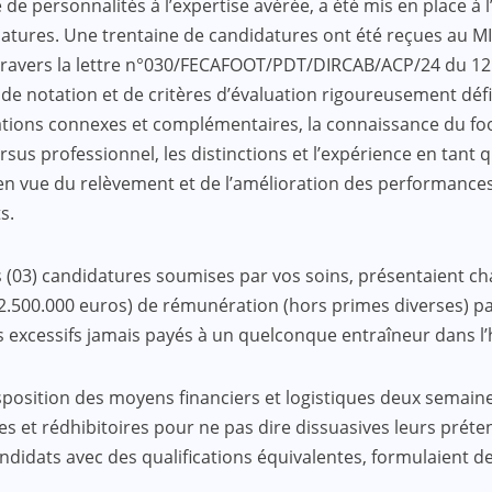
de personnalités à l’expertise avérée, a été mis en place à l’
ures. Une trentaine de candidatures ont été reçues au MIN
à travers la lettre n°030/FECAFOOT/PDT/DIRCAB/ACP/24 du 1
le de notation et de critères d’évaluation rigoureusement défi
itations connexes et complémentaires, la connaissance du foo
sus professionnel, les distinctions et l’expérience en tant q
at en vue du relèvement et de l’amélioration des performance
s.
rois (03) candidatures soumises par vos soins, présentaient c
FA (2.500.000 euros) de rémunération (hors primes diverses)
 excessifs jamais payés à un quelconque entraîneur dans l’
disposition des moyens financiers et logistiques deux semain
s et rédhibitoires pour ne pas dire dissuasives leurs préten
 candidats avec des qualifications équivalentes, formulaient