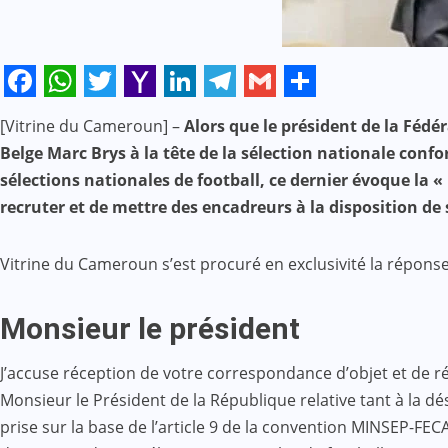
Facebook
WhatsApp
Twitter
Yahoo
LinkedIn
Telegram
Gmail
Share
[Vitrine du Cameroun] –
Alors que le président de la Fédé
Mail
Belge Marc Brys à la tête de la sélection nationale con
sélections nationales de football, ce dernier évoque la « 
recruter et de mettre des encadreurs à la disposition de 
Vitrine du Cameroun s’est procuré en exclusivité la répon
Monsieur le président
J’accuse réception de votre correspondance d’objet et de r
Monsieur le Président de la République relative tant à la 
prise sur la base de l’article 9 de la convention MINSEP-FEC