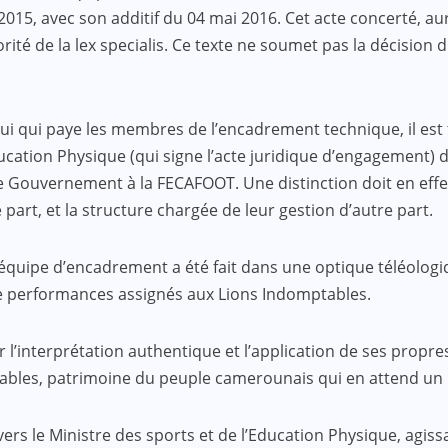
15, avec son additif du 04 mai 2016. Cet acte concerté, auréo
utorité de la lex specialis. Ce texte ne soumet pas la décis
 celui qui paye les membres de l’encadrement technique, il est 
’Education Physique (qui signe l’acte juridique d’engagement)
e Gouvernement à la FECAFOOT. Une distinction doit en effet
art, et la structure chargée de leur gestion d’autre part.
’équipe d’encadrement a été fait dans une optique téléologiq
s de performances assignés aux Lions Indomptables.
r l’interprétation authentique et l’application de ses propre
ables, patrimoine du peuple camerounais qui en attend un n
avers le Ministre des sports et de l’Education Physique, agis