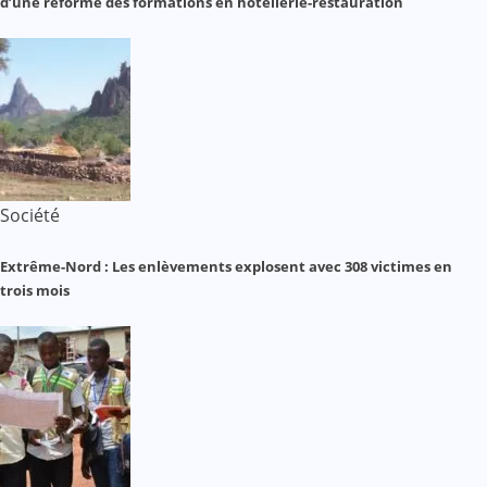
d’une réforme des formations en hôtellerie-restauration
Société
Extrême-Nord : Les enlèvements explosent avec 308 victimes en
trois mois