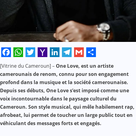
Facebook
WhatsApp
Twitter
Yahoo
LinkedIn
Telegram
Gmail
Share
[Vitrine du Cameroun] –
One Love, est un artiste
Mail
camerounais de renom, connu pour son engagement
profond dans la musique et la société camerounaise.
Depuis ses débuts, One Love s’est imposé comme une
voix incontournable dans le paysage culturel du
Cameroun. Son style musical, qui mêle habilement rap,
afrobeat, lui permet de toucher un large public tout en
véhiculant des messages forts et engagés.