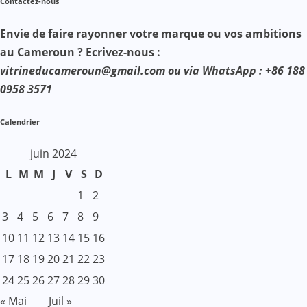
Contactez-nous
Envie de faire rayonner votre marque ou vos ambitions
au Cameroun ? Ecrivez-nous :
vitrineducameroun@gmail.com ou via WhatsApp : +86 188
0958 3571
Calendrier
juin 2024
L
M
M
J
V
S
D
1
2
3
4
5
6
7
8
9
10
11
12
13
14
15
16
17
18
19
20
21
22
23
24
25
26
27
28
29
30
« Mai
Juil »