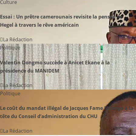
t
Culture
i
Essai : Un prêtre camerounais revisite la pensée de
Hegel à travers le rêve américain
o
n
La Rédaction
Politique
d
Valentin Dongmo succède à Anicet Ekane à la
e
présidence du MANIDEM
l
La Rédaction
’
Politique
a
Le coût du mandat illégal de Jacques Fame Ndongo à la
r
tête du Conseil d’administration du CHU
t
La Rédaction