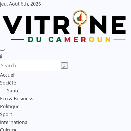
Skip
jeu. Août 6th, 2026
to
content
Accueil
Société
Santé
Eco & Business
Politique
Sport
International
Culture