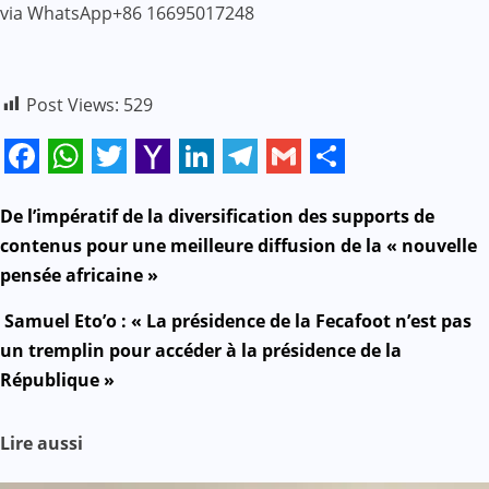
via WhatsApp+86 16695017248
Post Views:
529
Facebook
WhatsApp
Twitter
Yahoo
LinkedIn
Telegram
Gmail
Share
Mail
N
De l’impératif de la diversification des supports de
contenus pour une meilleure diffusion de la « nouvelle
a
pensée africaine »
v
Samuel Eto’o : « La présidence de la Fecafoot n’est pas
un tremplin pour accéder à la présidence de la
i
République »
g
Lire aussi
a