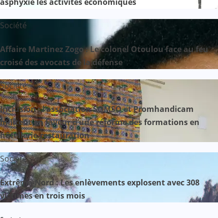
asphyxie les activités économiques
Société
Affaire Martinez Zogo : Le colonel Otoulou face au feu
croisé des avocats de la défense
Société
Inclusion : l’association SOMSO et Promhandicam
militent en faveur d’une réforme des formations en
hôtellerie-restauration
Société
Extrême-Nord : Les enlèvements explosent avec 308
victimes en trois mois