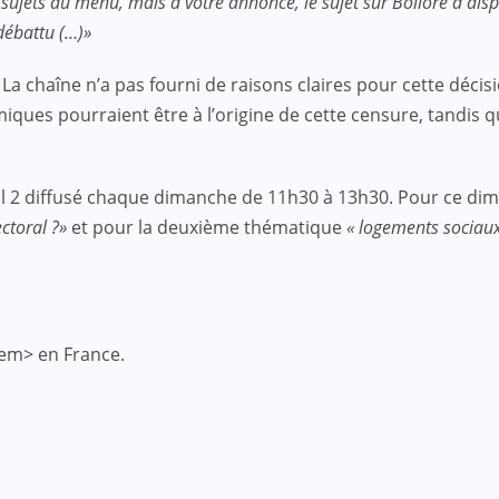
is 3 sujets au menu, mais à votre annonce, le sujet sur Bolloré a d
 débattu (…)»
 chaîne n’a pas fourni de raisons claires pour cette décisio
ues pourraient être à l’origine de cette censure, tandis que
l 2 diffusé chaque dimanche de 11h30 à 13h30. Pour ce di
ctoral ?»
et pour la deuxième thématique
« logements sociaux 
em> en France.