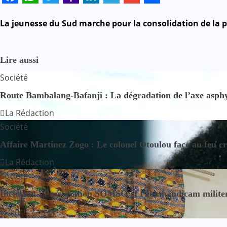
Facebook
WhatsApp
Twitter
Yahoo
LinkedIn
Telegram
Gmail
Share
Mail
N
La jeunesse du Sud marche pour la consolidation de la
a
Lire aussi
v
Société
i
Route Bambalang-Bafanji : La dégradation de l’axe asphyx
g
La Rédaction
Société
a
Affaire Martinez Zogo : Le colonel Otoulou face au feu cr
t
La Rédaction
i
Société
o
Inclusion : l’association SOMSO et Promhandicam militent
Cédric Zambo
n