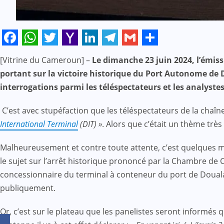
Facebook
WhatsApp
Twitter
Yahoo
LinkedIn
Telegram
Gmail
Share
[Vitrine du Cameroun] –
Le dimanche 23 juin 2024, l’émiss
Mail
portant sur la victoire historique du Port Autonome de D
interrogations parmi les téléspectateurs et les analystes
C’est avec stupéfaction que les téléspectateurs de la chaîne 
International Terminal
(DIT) »
. Alors que c’était un thème très
Malheureusement et contre toute attente, c’est quelques mi
le sujet sur l’arrêt historique prononcé par la Chambre de 
concessionnaire du terminal à conteneur du port de Douala
publiquement.
Or, c’est sur le plateau que les panelistes seront informés