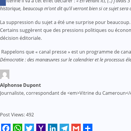
l’antenne il va à cet effet déclarer :
« En venant ici, (..) j’ava
historique, beaucoup m’ont dit qu’il verront bien si ce sujet sera
La suppression du sujet a été une surprise pour beaucoup. La
Certains suggèrent que des pressions politiques ou économiq
décision éditoriale.
Rappelons que « canal presse » est un programme de cana
Démocratie : des manœuvres sur le calendrier et le processus éle
Alphonse Dupont
Journaliste, correspondant de <em>Vitrine du Cameroun</
Post Views:
492