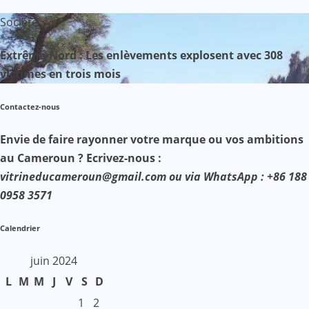
Société
Extrême-Nord : Les enlèvements explosent avec 308
victimes en trois mois
Contactez-nous
Envie de faire rayonner votre marque ou vos ambitions
au Cameroun ? Ecrivez-nous :
vitrineducameroun@gmail.com ou via WhatsApp : +86 188
0958 3571
Calendrier
juin 2024
L
M
M
J
V
S
D
1
2