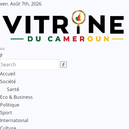
Skip
ven. Août 7th, 2026
to
content
Accueil
Société
Santé
Eco & Business
Politique
Sport
International
Culture