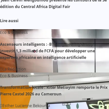
édition du Central Africa Digital Fair
i
g
Lire aussi
a
Eco & Business
t
Ascenseurs intelligents : BTE Engineering Group
i
investit 1,3 milliard de FCFA pour développer une
expertise africaine en intelligence artificielle
o
n
La Rédaction
Eco & Business
d
Transformation locale : Riter Metiayim remporte le Prix
e
Pierre Castel 2026 au Cameroun
l
Esther Lucienne Bekouma