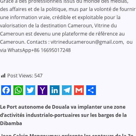
Grâce à des professionnels issus du monde des médias,
des affaires et de la politique, mus par la volonté de fournir
une information vraie, crédible et exploitable pour la
valorisation de la destination Cameroun, Vitrine du
Cameroun est devenu une plateforme de référence au
Cameroun. Contacts : vitrineducameroun@gmail.com, ou
via WhatsApp+86 16695017248
Post Views:
547
Facebook
WhatsApp
Twitter
Yahoo
LinkedIn
Telegram
Gmail
Share
Mail
Le Port autonome de Douala va implanter une zone
N
d’activités industrialo-portuaires sur les barges de la
a
Dibamba
v
Jean Calvin Mengoumou présente les contours de la 3e