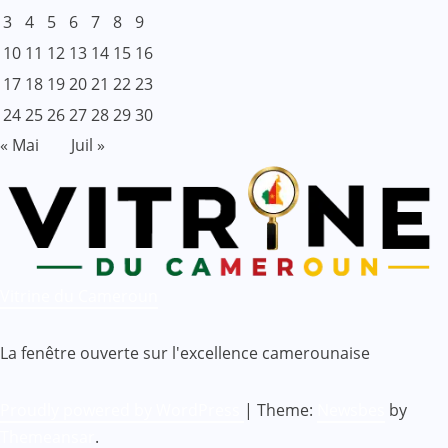
3
4
5
6
7
8
9
10
11
12
13
14
15
16
17
18
19
20
21
22
23
24
25
26
27
28
29
30
« Mai
Juil »
Vitrine du Cameroun
La fenêtre ouverte sur l'excellence camerounaise
Proudly powered by WordPress
|
Theme:
Newsbes
by
Themeansar
.