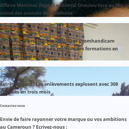
Affaire Martinez Zogo : Le colonel Otoulou face au feu
croisé des avocats de la défense
Société
Inclusion : l’association SOMSO et Promhandicam
militent en faveur d’une réforme des formations en
hôtellerie-restauration
Société
Extrême-Nord : Les enlèvements explosent avec 308
victimes en trois mois
Contactez-nous
Envie de faire rayonner votre marque ou vos ambitions
au Cameroun ? Ecrivez-nous :