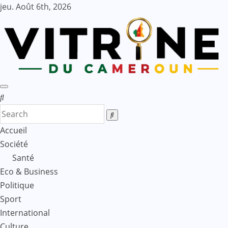
Skip
jeu. Août 6th, 2026
to
content
Accueil
Société
Santé
Eco & Business
Politique
Sport
International
Culture