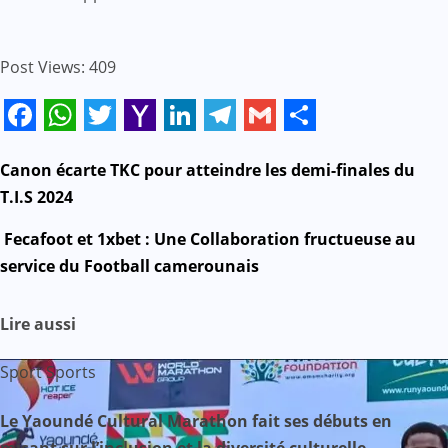
Post Views:
409
Facebook
WhatsApp
Twitter
Yahoo
LinkedIn
Telegram
Gmail
Share
Mail
N
Canon écarte TKC pour atteindre les demi-finales du
T.I.S 2024
a
Fecafoot et 1xbet : Une Collaboration fructueuse au
v
service du Football camerounais
i
Lire aussi
g
Sport
Sports
a
Le Yaoundé Cultural Marathon fait ses débuts en
t
misant sur l’inclusion et la diversité culturelle