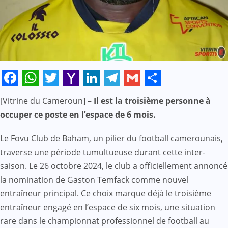
Facebook
WhatsApp
Twitter
Yahoo
LinkedIn
Telegram
Gmail
Share
[Vitrine du Cameroun] –
Il est la troisième personne à
Mail
occuper ce poste en l’espace de 6 mois.
Le Fovu Club de Baham, un pilier du football camerounais,
traverse une période tumultueuse durant cette inter-
saison. Le 26 octobre 2024, le club a officiellement annoncé
la nomination de Gaston Temfack comme nouvel
entraîneur principal. Ce choix marque déjà le troisième
entraîneur engagé en l’espace de six mois, une situation
rare dans le championnat professionnel de football au