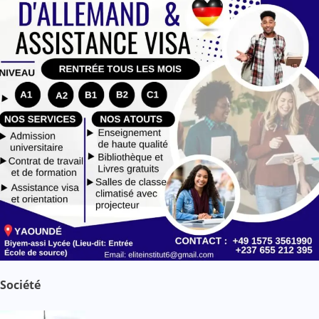
e
Société