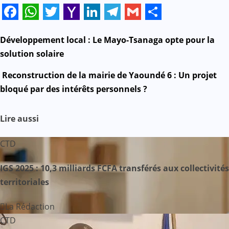
Facebook
WhatsApp
Twitter
Yahoo
LinkedIn
Telegram
Gmail
Share
Mail
N
Développement local : Le Mayo-Tsanaga opte pour la
solution solaire
a
Reconstruction de la mairie de Yaoundé 6 : Un projet
v
bloqué par des intérêts personnels ?
i
Lire aussi
g
CTD
a
IGS 2025 : 10,3 milliards FCFA transférés aux collectivités
t
territoriales
i
La Rédaction
o
CTD