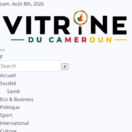
Skip
sam. Août 8th, 2026
to
content
Accueil
Société
Santé
Eco & Business
Politique
Sport
International
Culture