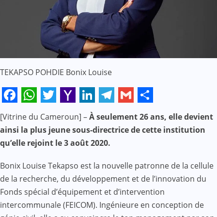
TEKAPSO POHDIE Bonix Louise
Facebook
WhatsApp
Twitter
Yahoo
LinkedIn
Telegram
Gmail
Share
[Vitrine du Cameroun] –
À seulement 26 ans, elle devient
Mail
ainsi la plus jeune sous-directrice de cette institution
qu’elle rejoint le 3 août 2020.
Bonix Louise Tekapso est la nouvelle patronne de la cellule
de la recherche, du développement et de l’innovation du
Fonds spécial d’équipement et d’intervention
intercommunale (FEICOM). Ingénieure en conception de