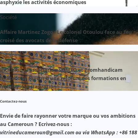
asphyxie les activités économiques
Société
Affaire Martinez Zogo : Le colonel Otoulou face au feu
croisé des avocats de la défense
Société
Inclusion : l’association SOMSO et Promhandicam
militent en faveur d’une réforme des formations en
hôtellerie-restauration
Contactez-nous
Envie de faire rayonner votre marque ou vos ambitions
au Cameroun ? Ecrivez-nous :
vitrineducameroun@gmail.com ou via WhatsApp : +86 188