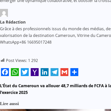
émerger une dynamique collaborative, et booster la croiss
La Rédaction
Grâce à des professionnels issus du monde des médias, des af
valorisation de la destination Cameroun, Vitrine du Came
WhatsApp+86 16695017248
Post Views:
1 292
Facebook
WhatsApp
Twitter
Yahoo
LinkedIn
Telegram
Gmail
Share
Mail
N
L’État du Cameroun va allouer 48,7 milliards de FCFA à 
l’exercice 2025
a
Lire aussi
v