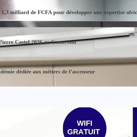
,3 milliard de FCFA pour développer une expertise africain
 Pierre Castel 2026 au Cameroun
démie dédiée aux métiers de l’ascenseur