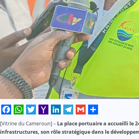
Facebook
WhatsApp
Twitter
Yahoo
LinkedIn
Telegram
Gmail
Share
[Vitrine du Cameroun] –
La place portuaire a accueilli le
Mail
infrastructures, son rôle stratégique dans le développe