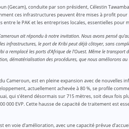
(Gecam), conduite par son président, Célestin Tawamba a vi
mment ces infrastructures peuvent être mises à profit pour 
entre le PAK et les entreprises locales, essentielles pour
meroun ait répondu à notre invitation. Nous avons pensé qu’auj
frastructures, le port de Kribi peut déjà côtoyer, sans complexe
ibi a remplacé les ports d’Afrique de l’Ouest. Même le transport
sation, dématérialisation des procédures, que nous améliorons au
 du Cameroun, est en pleine expansion avec de nouvelles inf
eloppement, actuellement achevée à 80 %, se profile comme
uai, qui s’étend désormais sur 715 mètres, soit deux fois plu
000 000 EVP. Cette hausse de capacité de traitement est es
st en voie d’amélioration, avec une capacité prévue d’accue