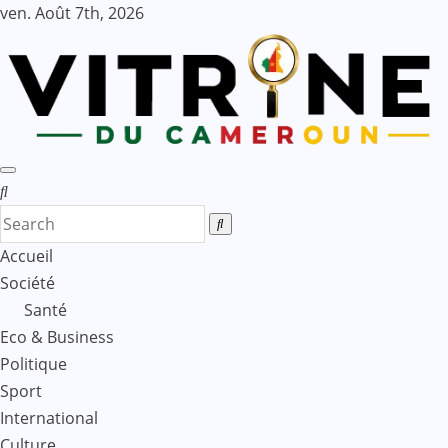
Skip
ven. Août 7th, 2026
to
content
Accueil
Société
Santé
Eco & Business
Politique
Sport
International
Culture