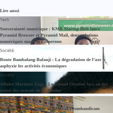
Lire aussi
Tech
Souveraineté numérique : KMR Startup Hub lance
Pyramid Browser et Pyramid Mail, deux solutions
numériques made in Cameroon
Société
Route Bambalang-Bafanji : La dégradation de l’axe
asphyxie les activités économiques
Société
Affaire Martinez Zogo : Le colonel Otoulou face au feu
croisé des avocats de la défense
Société
Inclusion : l’association SOMSO et Promhandicam