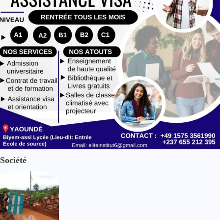
e
Société