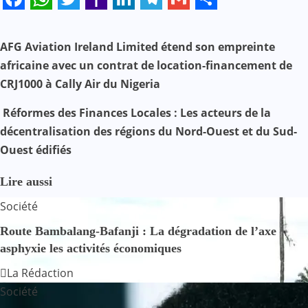
Facebook
WhatsApp
Twitter
Yahoo
LinkedIn
Telegram
Gmail
Share
Mail
N
AFG Aviation Ireland Limited étend son empreinte
africaine avec un contrat de location-financement de
a
CRJ1000 à Cally Air du Nigeria
v
Réformes des Finances Locales : Les acteurs de la
i
décentralisation des régions du Nord-Ouest et du Sud-
Ouest édifiés
g
a
Lire aussi
Société
t
Route Bambalang-Bafanji : La dégradation de l’axe
i
asphyxie les activités économiques
o
La Rédaction
Société
n