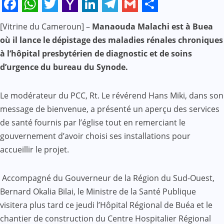
Facebook
WhatsApp
Twitter
Yahoo
LinkedIn
Telegram
Gmail
Share
[Vitrine du Cameroun] –
Manaouda Malachi est à Buea
Mail
où il lance le dépistage des maladies rénales chroniques
à l’hôpital presbytérien de diagnostic et de soins
d’urgence du bureau du Synode.
Le modérateur du PCC, Rt. Le révérend Hans Miki, dans son
message de bienvenue, a présenté un aperçu des services
de santé fournis par l’église tout en remerciant le
gouvernement d’avoir choisi ses installations pour
accueillir le projet.
Accompagné du Gouverneur de la Région du Sud-Ouest,
Bernard Okalia Bilai, le Ministre de la Santé Publique
visitera plus tard ce jeudi l’Hôpital Régional de Buéa et le
chantier de construction du Centre Hospitalier Régional