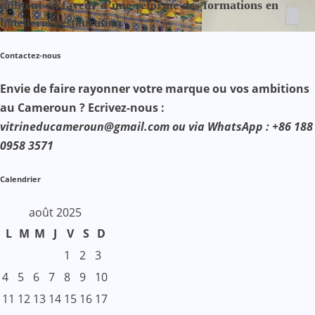
militent en faveur d’une réforme des formations en
hôtellerie-restauration
Contactez-nous
Envie de faire rayonner votre marque ou vos ambitions
au Cameroun ? Ecrivez-nous :
vitrineducameroun@gmail.com ou via WhatsApp : +86 188
0958 3571
Calendrier
août 2025
L
M
M
J
V
S
D
1
2
3
4
5
6
7
8
9
10
11
12
13
14
15
16
17