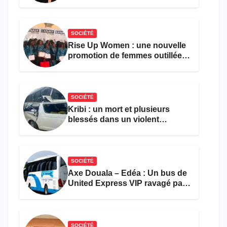
parvient toujours pas à achever
le comptage de la population
SOCIÉTÉ
Rise Up Women : une nouvelle
promotion de femmes outillées
pour l’emploi et
l’entrepreneuriat
SOCIÉTÉ
Kribi : un mort et plusieurs
blessés dans un violent
accident près du port
SOCIÉTÉ
Axe Douala – Edéa : Un bus de
United Express VIP ravagé par
les flammes à Missole
SOCIÉTÉ