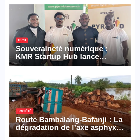
TECH
Souveraineté numérique :
KMR Startup Hub lance
Pyramid Browser et Pyramid
Mail, deux solutions
numériques made in
Cameroon
SOCIÉTÉ
Route Bambalang-Bafanji : La
dégradation de l’axe asphyxie
les activités économiques