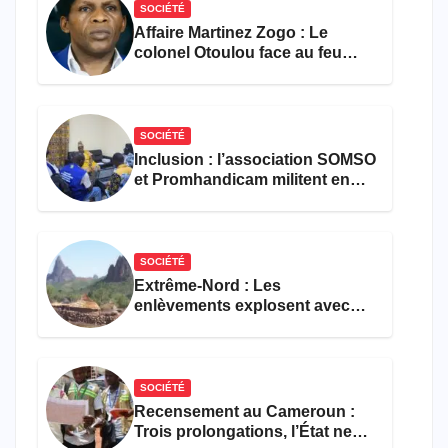
SOCIÉTÉ
Affaire Martinez Zogo : Le
colonel Otoulou face au feu
croisé des avocats de la
défense
SOCIÉTÉ
Inclusion : l’association SOMSO
et Promhandicam militent en
faveur d’une réforme des
formations en hôtellerie-
restauration
SOCIÉTÉ
Extrême-Nord : Les
enlèvements explosent avec
308 victimes en trois mois
SOCIÉTÉ
Recensement au Cameroun :
Trois prolongations, l’État ne