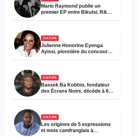
Mario Raymond publie un
premier EP entre Bikutsi, R&B
et pop française
CULTURE
Julienne Honorine Eyenga
Ayissi, pionnière du concours
Miss Cameroun, est décédée
CULTURE
Bassek Ba Kobhio, fondateur
des Écrans Noirs, décède à 69
ans
CULTURE
Les origines de 5 expressions
et mots camfranglais à
connaître en 2026