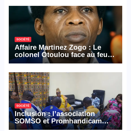
SOCIÉTÉ
Affaire Martinez Zogo : Le
colonel Otoulou face au feu
croisé des avocats de la
défense
SOCIÉTÉ
Inclusion : l’association
SOMSO et Promhandicam
militent en faveur d’une