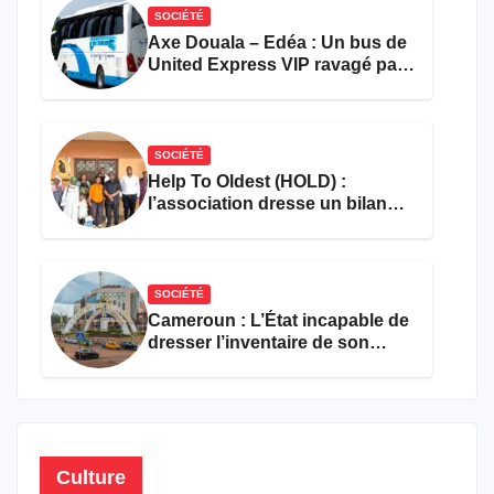
SOCIÉTÉ
Axe Douala – Edéa : Un bus de
United Express VIP ravagé par
les flammes à Missole
SOCIÉTÉ
Help To Oldest (HOLD) :
l’association dresse un bilan
encourageant au premier
semestre de 2026
SOCIÉTÉ
Cameroun : L’État incapable de
dresser l’inventaire de son
propre patrimoine
Culture