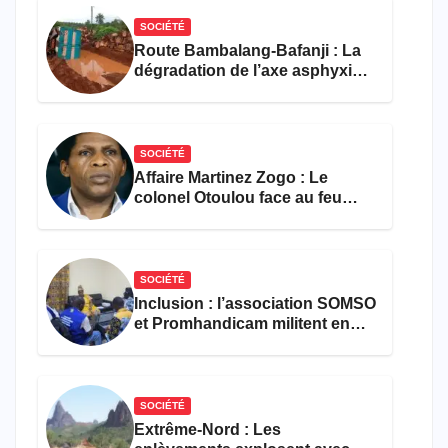
SOCIÉTÉ
Route Bambalang-Bafanji : La
dégradation de l’axe asphyxie
les activités économiques
SOCIÉTÉ
Affaire Martinez Zogo : Le
colonel Otoulou face au feu
croisé des avocats de la
défense
SOCIÉTÉ
Inclusion : l’association SOMSO
et Promhandicam militent en
faveur d’une réforme des
formations en hôtellerie-
restauration
SOCIÉTÉ
Extrême-Nord : Les