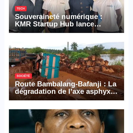
TECH
Souveraineté numérique :
KMR Startup Hub lance
Pyramid Browser et Pyramid
Mail, deux solutions
numériques made in
Cameroon
SOCIÉTÉ
Route Bambalang-Bafanji : La
dégradation de l’axe asphyxie
les activités économiques