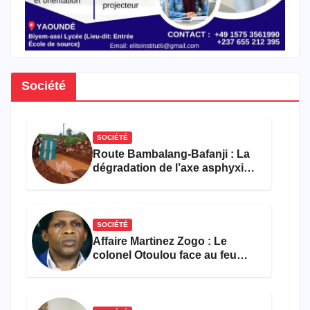
Société
SOCIÉTÉ
Route Bambalang-Bafanji : La
dégradation de l’axe asphyxie
les activités économiques
SOCIÉTÉ
Affaire Martinez Zogo : Le
colonel Otoulou face au feu
croisé des avocats de la
défense