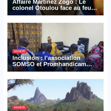
Affaire Martinez Zogo : Le
colonel Otoulou face au feu
croisé des avocats de la
défense
SOCIÉTÉ
Inclusion : l’association
SOMSO et Promhandicam
militent en faveur d’une
réforme des formations en
hôtellerie-restauration
SOCIÉTÉ