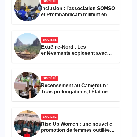
SOCIÉTÉ
Inclusion : l’association SOMSO
et Promhandicam militent en
faveur d’une réforme des
formations en hôtellerie-
restauration
SOCIÉTÉ
Extrême-Nord : Les
enlèvements explosent avec
308 victimes en trois mois
SOCIÉTÉ
Recensement au Cameroun :
Trois prolongations, l’État ne
parvient toujours pas à achever
le comptage de la population
SOCIÉTÉ
Rise Up Women : une nouvelle
promotion de femmes outillées
pour l’emploi et