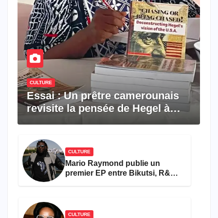
CULTURE
Essai : Un prêtre camerounais
revisite la pensée de Hegel à
travers le rêve américain
CULTURE
Mario Raymond publie un
premier EP entre Bikutsi, R&B
et pop française
CULTURE