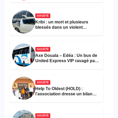
l’entrepreneuriat
SOCIÉTÉ
Kribi : un mort et plusieurs
blessés dans un violent
accident près du port
SOCIÉTÉ
Axe Douala – Edéa : Un bus de
United Express VIP ravagé par
les flammes à Missole
SOCIÉTÉ
Help To Oldest (HOLD) :
l’association dresse un bilan
encourageant au premier
semestre de 2026
SOCIÉTÉ