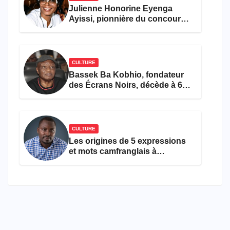
Julienne Honorine Eyenga
Ayissi, pionnière du concours
Miss Cameroun, est décédée
CULTURE
Bassek Ba Kobhio, fondateur
des Écrans Noirs, décède à 69
ans
CULTURE
Les origines de 5 expressions
et mots camfranglais à
connaître en 2026