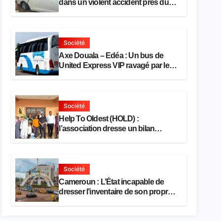
dans un violent accident près du
port
Société
Axe Douala – Edéa : Un bus de
United Express VIP ravagé par les
flammes à Missole
Société
Help To Oldest (HOLD) :
l’association dresse un bilan
encourageant au premier semestre
de 2026
Société
Cameroun : L’État incapable de
dresser l’inventaire de son propre
patrimoine