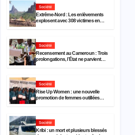
Société
Extrême-Nord : Les enlèvements
explosent avec 308 victimes en
trois mois
Société
Recensement au Cameroun : Trois
prolongations, l’État ne parvient
toujours pas à achever le
comptage de la population
Société
Rise Up Women : une nouvelle
promotion de femmes outillées
pour l’emploi et l’entrepreneuriat
Société
Kribi : un mort et plusieurs blessés