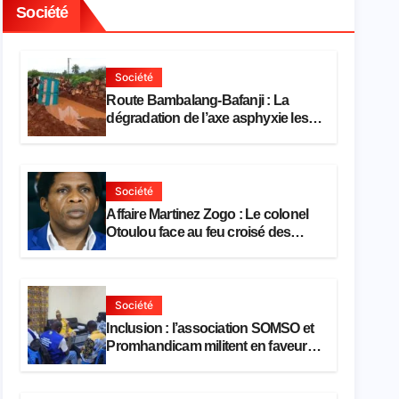
Société
Société
Route Bambalang-Bafanji : La
dégradation de l’axe asphyxie les
activités économiques
Société
Affaire Martinez Zogo : Le colonel
Otoulou face au feu croisé des
avocats de la défense
Société
Inclusion : l’association SOMSO et
Promhandicam militent en faveur
d’une réforme des formations en
hôtellerie-restauration