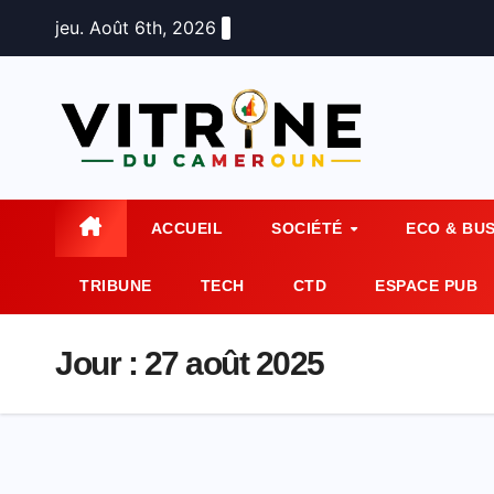
Skip
jeu. Août 6th, 2026
to
content
ACCUEIL
SOCIÉTÉ
ECO & BU
TRIBUNE
TECH
CTD
ESPACE PUB
Jour :
27 août 2025