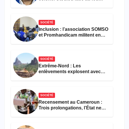
croisé des avocats de la
défense
SOCIÉTÉ
Inclusion : l’association SOMSO
et Promhandicam militent en
faveur d’une réforme des
formations en hôtellerie-
restauration
SOCIÉTÉ
Extrême-Nord : Les
enlèvements explosent avec
308 victimes en trois mois
SOCIÉTÉ
Recensement au Cameroun :
Trois prolongations, l’État ne
parvient toujours pas à achever
le comptage de la population