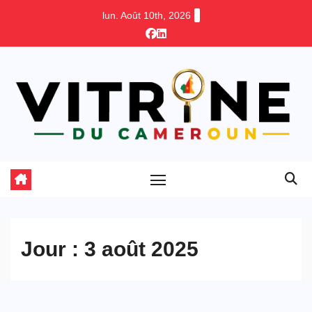
Skip
lun. Août 10th, 2026
to
content
Jour :
3 août 2025