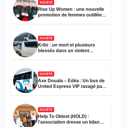
SOCIÉTÉ
Rise Up Women : une nouvelle
promotion de femmes outillées
pour l’emploi et
l’entrepreneuriat
SOCIÉTÉ
Kribi : un mort et plusieurs
blessés dans un violent
accident près du port
SOCIÉTÉ
Axe Douala – Edéa : Un bus de
United Express VIP ravagé par
les flammes à Missole
SOCIÉTÉ
Help To Oldest (HOLD) :
l’association dresse un bilan