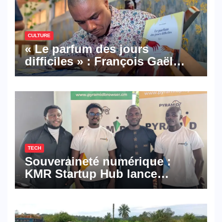
CULTURE
« Le parfum des jours
difficiles » : François Gaël
Mbala signe un premier
roman porté par la résilience
et l’espoir
TECH
Souveraineté numérique :
KMR Startup Hub lance
Pyramid Browser et Pyramid
Mail, deux solutions
numériques made in