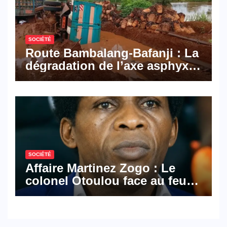
Cameroon
SOCIÉTÉ
Route Bambalang-Bafanji : La
dégradation de l’axe asphyxie
les activités économiques
SOCIÉTÉ
Affaire Martinez Zogo : Le
colonel Otoulou face au feu
croisé des avocats de la
défense