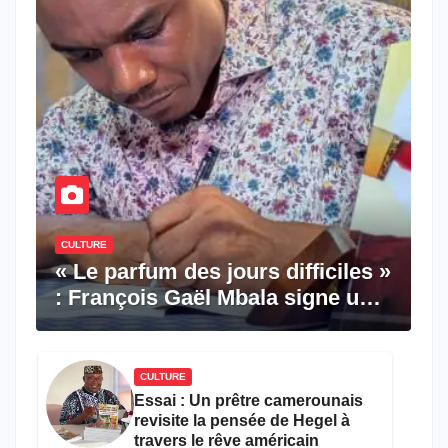
CULTURE
« Le parfum des jours difficiles »
: François Gaël Mbala signe un
premier roman porté par la
résilience et l’espoir
CULTURE
Essai : Un prêtre camerounais
revisite la pensée de Hegel à
travers le rêve américain