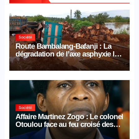
Société
Route Bambalang-Bafanji : La
dégradation de l’axe asphyxie les
activités économiques
Société
Affaire Martinez Zogo : Le colonel
Otoulou face au feu croisé des
avocats de la défense