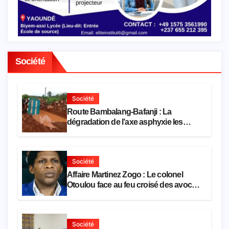
Société
Société
Route Bambalang-Bafanji : La
dégradation de l’axe asphyxie les
activités économiques
Société
Affaire Martinez Zogo : Le colonel
Otoulou face au feu croisé des avocats
de la défense
Société