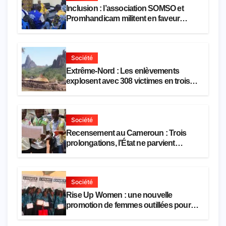
Inclusion : l’association SOMSO et
Promhandicam militent en faveur
d’une réforme des formations en
hôtellerie-restauration
Société
Extrême-Nord : Les enlèvements
explosent avec 308 victimes en trois
mois
Société
Recensement au Cameroun : Trois
prolongations, l’État ne parvient
toujours pas à achever le comptage de
la population
Société
Rise Up Women : une nouvelle
promotion de femmes outillées pour
l’emploi et l’entrepreneuriat