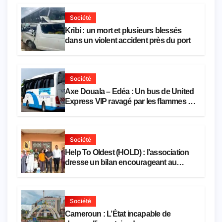
Société
Kribi : un mort et plusieurs blessés
dans un violent accident près du port
Société
Axe Douala – Edéa : Un bus de United
Express VIP ravagé par les flammes à
Missole
Société
Help To Oldest (HOLD) : l’association
dresse un bilan encourageant au
premier semestre de 2026
Société
Cameroun : L’État incapable de