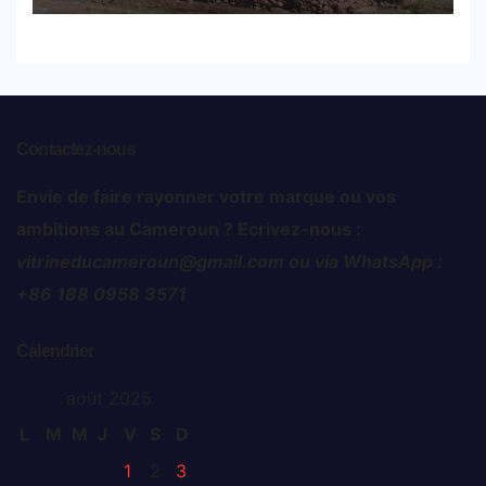
Contactez-nous
Envie de faire rayonner votre marque ou vos
ambitions au Cameroun ? Ecrivez-nous :
vitrineducameroun@gmail.com ou via WhatsApp :
+86 188 0958 3571
Calendrier
août 2025
L
M
M
J
V
S
D
1
2
3