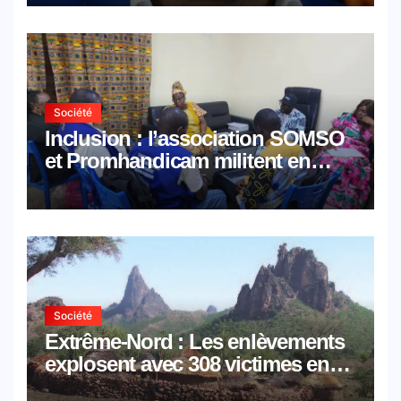
Société
Inclusion : l’association SOMSO
et Promhandicam militent en
faveur d’une réforme des
formations en hôtellerie-
restauration
Société
Extrême-Nord : Les enlèvements
explosent avec 308 victimes en
trois mois