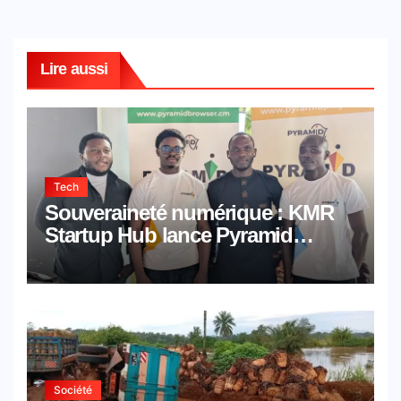
Lire aussi
Tech
Souveraineté numérique : KMR
Startup Hub lance Pyramid
Browser et Pyramid Mail, deux
solutions numériques made in
Cameroon
Société