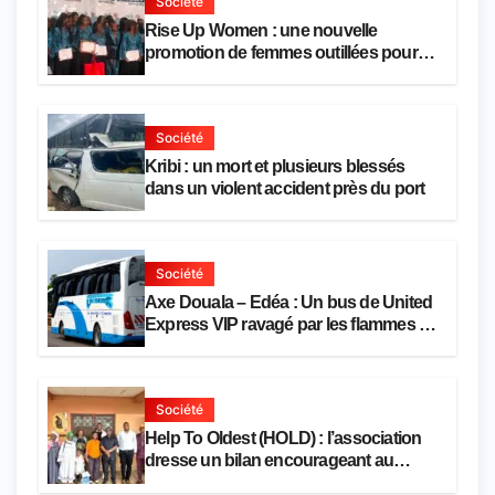
Société
Rise Up Women : une nouvelle
promotion de femmes outillées pour
l’emploi et l’entrepreneuriat
Société
Kribi : un mort et plusieurs blessés
dans un violent accident près du port
Société
Axe Douala – Edéa : Un bus de United
Express VIP ravagé par les flammes à
Missole
Société
Help To Oldest (HOLD) : l’association
dresse un bilan encourageant au
premier semestre de 2026