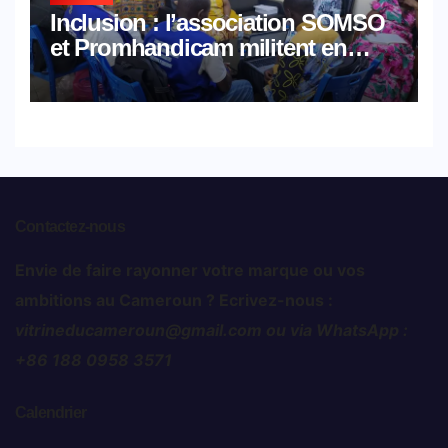
Inclusion : l’association SOMSO
et Promhandicam militent en
faveur d’une réforme des
formations en hôtellerie-
restauration
Contactez-nous
Envie de faire rayonner votre marque ou vos
ambitions au Cameroun ? Ecrivez-nous :
vitrineducameroun@gmail.com ou via WhatsApp :
+86 188 0958 3571
Calendrier