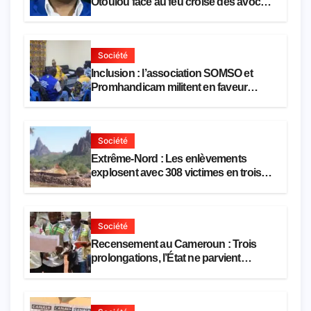
Otoulou face au feu croisé des avocats
de la défense
Société
Inclusion : l’association SOMSO et
Promhandicam militent en faveur
d’une réforme des formations en
hôtellerie-restauration
Société
Extrême-Nord : Les enlèvements
explosent avec 308 victimes en trois
mois
Société
Recensement au Cameroun : Trois
prolongations, l’État ne parvient
toujours pas à achever le comptage de
la population