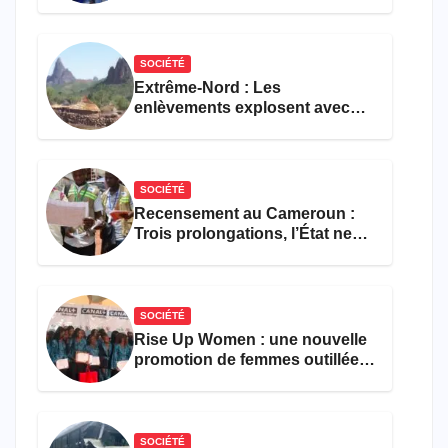
faveur d’une réforme des
formations en hôtellerie-
restauration
SOCIÉTÉ
Extrême-Nord : Les
enlèvements explosent avec
308 victimes en trois mois
SOCIÉTÉ
Recensement au Cameroun :
Trois prolongations, l’État ne
parvient toujours pas à achever
le comptage de la population
SOCIÉTÉ
Rise Up Women : une nouvelle
promotion de femmes outillées
pour l’emploi et
l’entrepreneuriat
SOCIÉTÉ