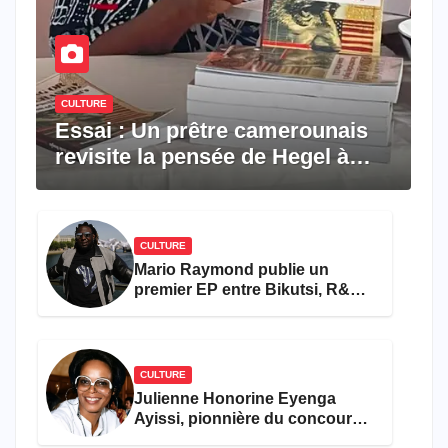
CULTURE
Essai : Un prêtre camerounais
revisite la pensée de Hegel à
travers le rêve américain
CULTURE
Mario Raymond publie un
premier EP entre Bikutsi, R&B
et pop française
CULTURE
Julienne Honorine Eyenga
Ayissi, pionnière du concours
Miss Cameroun, est décédée