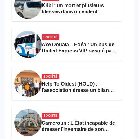
Kribi : un mort et plusieurs
blessés dans un violent
accident près du port
SOCIÉTÉ
Axe Douala – Edéa : Un bus de
United Express VIP ravagé par
les flammes à Missole
SOCIÉTÉ
Help To Oldest (HOLD) :
l’association dresse un bilan
encourageant au premier
semestre de 2026
SOCIÉTÉ
Cameroun : L’État incapable de
dresser l’inventaire de son
propre patrimoine