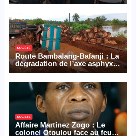
Pyramid Browser et Pyramid
Mail, deux solutions
numériques made in
Cameroon
SOCIÉTÉ
Route Bambalang-Bafanji : La
dégradation de l’axe asphyxie
les activités économiques
SOCIÉTÉ
Affaire Martinez Zogo : Le
colonel Otoulou face au feu