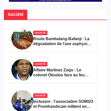
Société
SOCIÉTÉ
Route Bambalang-Bafanji : La
dégradation de l’axe asphyxie
les activités économiques
SOCIÉTÉ
Affaire Martinez Zogo : Le
colonel Otoulou face au feu
croisé des avocats de la
défense
SOCIÉTÉ
Inclusion : l’association SOMSO
et Promhandicam militent en