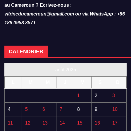
au Cameroun ? Ecrivez-nous :
vitrineducameroun@gmail.com ou via WhatsApp : +86
188 0958 3571
CALENDRIER
août 2025
L
M
M
J
V
S
D
1
2
3
4
5
6
7
8
9
10
11
12
13
14
15
16
17