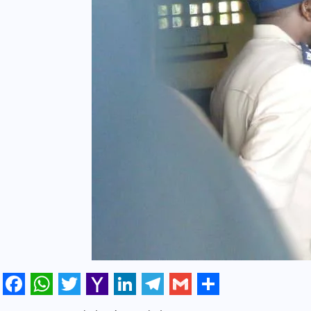
Facebook
WhatsApp
Twitter
Yahoo
LinkedIn
Telegram
Gmail
Share