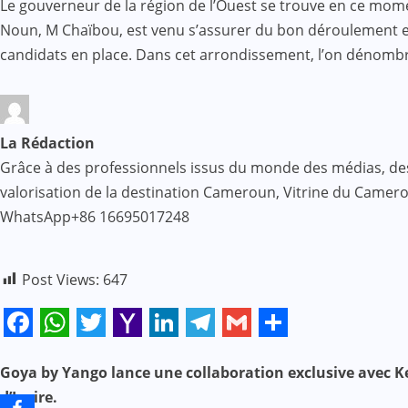
Le gouverneur de la région de l’Ouest se trouve en ce mo
Mail
Noun, M Chaïbou, est venu s’assurer du bon déroulement eu 
candidats en place. Dans cet arrondissement, l’on dénombr
La Rédaction
Grâce à des professionnels issus du monde des médias, des af
valorisation de la destination Cameroun, Vitrine du Came
WhatsApp+86 16695017248
Post Views:
647
Facebook
WhatsApp
Twitter
Yahoo
LinkedIn
Telegram
Gmail
Share
Mail
Goya by Yango lance une collaboration exclusive avec 
N
d’Ivoire.