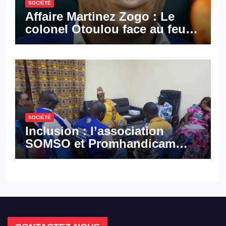
SOCIÉTÉ
Affaire Martinez Zogo : Le
colonel Otoulou face au feu
croisé des avocats de la
défense
SOCIÉTÉ
Inclusion : l’association
SOMSO et Promhandicam
militent en faveur d’une
réforme des formations en
hôtellerie-restauration