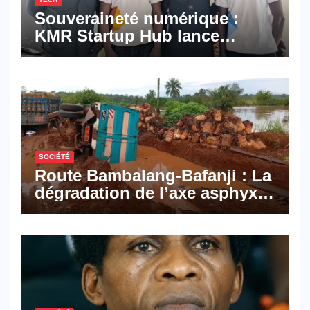
Souveraineté numérique :
KMR Startup Hub lance
Pyramid Browser et Pyramid
Mail, deux solutions
numériques made in
Cameroon
SOCIÉTÉ
Route Bambalang-Bafanji : La
dégradation de l’axe asphyxie
les activités économiques