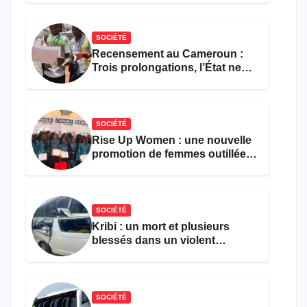
SOCIÉTÉ
Recensement au Cameroun :
Trois prolongations, l’État ne
parvient toujours pas à achever
le comptage de la population
SOCIÉTÉ
Rise Up Women : une nouvelle
promotion de femmes outillées
pour l’emploi et
l’entrepreneuriat
SOCIÉTÉ
Kribi : un mort et plusieurs
blessés dans un violent
accident près du port
SOCIÉTÉ