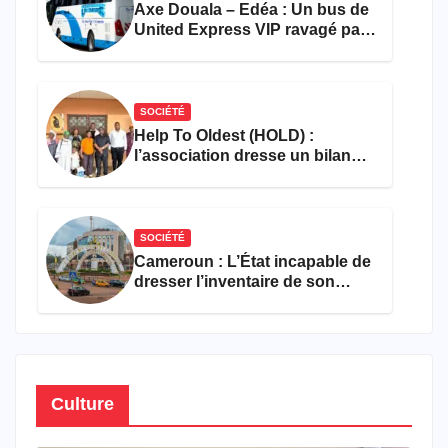
Axe Douala – Edéa : Un bus de
United Express VIP ravagé par
les flammes à Missole
SOCIÉTÉ
Help To Oldest (HOLD) :
l’association dresse un bilan
encourageant au premier
semestre de 2026
SOCIÉTÉ
Cameroun : L’État incapable de
dresser l’inventaire de son
propre patrimoine
Culture