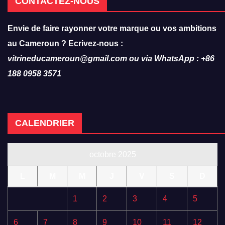
CONTACTEZ-NOUS
Envie de faire rayonner votre marque ou vos ambitions
au Cameroun ? Ecrivez-nous :
vitrineducameroun@gmail.com ou via WhatsApp : +86
188 0958 3571
CALENDRIER
octobre 2025
L
M
M
J
V
S
D
1
2
3
4
5
6
7
8
9
10
11
12