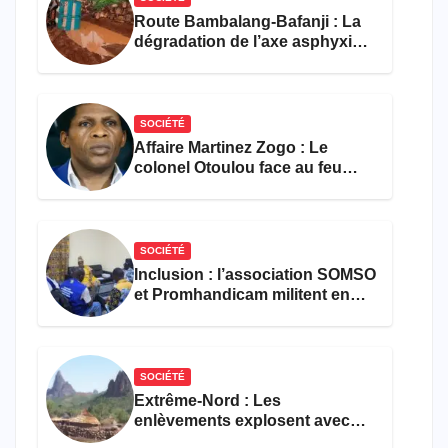
Route Bambalang-Bafanji : La
dégradation de l’axe asphyxie
les activités économiques
SOCIÉTÉ
Affaire Martinez Zogo : Le
colonel Otoulou face au feu
croisé des avocats de la
défense
SOCIÉTÉ
Inclusion : l’association SOMSO
et Promhandicam militent en
faveur d’une réforme des
formations en hôtellerie-
restauration
SOCIÉTÉ
Extrême-Nord : Les
enlèvements explosent avec
308 victimes en trois mois