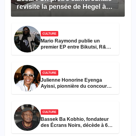
revisite la pensée de Hegel à
travers le rêve américain
CULTURE
Mario Raymond publie un
premier EP entre Bikutsi, R&B
et pop française
CULTURE
Julienne Honorine Eyenga
Ayissi, pionnière du concours
Miss Cameroun, est décédée
CULTURE
Bassek Ba Kobhio, fondateur
des Écrans Noirs, décède à 69
ans