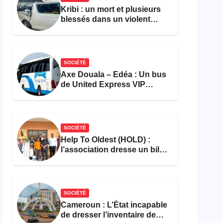
Kribi : un mort et plusieurs
blessés dans un violent
accident près du port
SOCIÉTÉ
Axe Douala – Edéa : Un bus
de United Express VIP
ravagé par les flammes à
Missole
SOCIÉTÉ
Help To Oldest (HOLD) :
l’association dresse un bilan
encourageant au premier
semestre de 2026
SOCIÉTÉ
Cameroun : L’État incapable
de dresser l’inventaire de