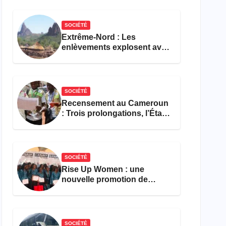
réforme des formations en
hôtellerie-restauration
SOCIÉTÉ
Extrême-Nord : Les
enlèvements explosent avec
308 victimes en trois mois
SOCIÉTÉ
Recensement au Cameroun
: Trois prolongations, l’État
ne parvient toujours pas à
achever le comptage de la
population
SOCIÉTÉ
Rise Up Women : une
nouvelle promotion de
femmes outillées pour
l’emploi et l’entrepreneuriat
SOCIÉTÉ