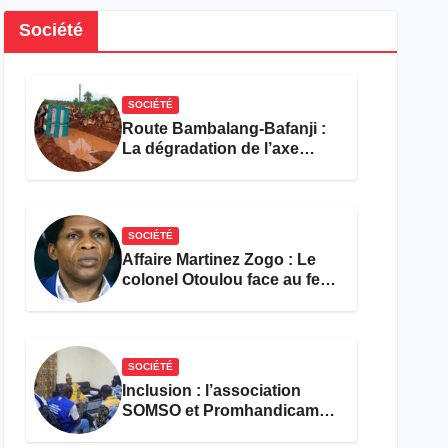
Société
SOCIÉTÉ
Route Bambalang-Bafanji :
La dégradation de l’axe
asphyxie les activités
économiques
SOCIÉTÉ
Affaire Martinez Zogo : Le
colonel Otoulou face au feu
croisé des avocats de la
défense
SOCIÉTÉ
Inclusion : l’association
SOMSO et Promhandicam
militent en faveur d’une