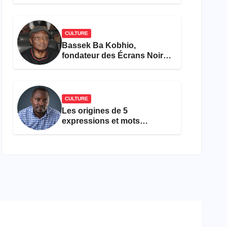
concours Miss Cameroun,
est décédée
CULTURE
Bassek Ba Kobhio,
fondateur des Écrans Noirs,
décède à 69 ans
CULTURE
Les origines de 5
expressions et mots
camfranglais à connaître en
2026