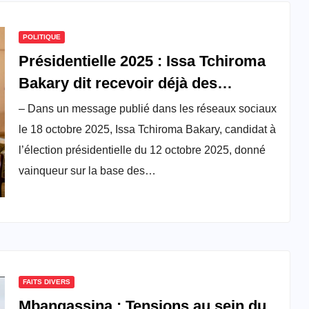
POLITIQUE
Présidentielle 2025 : Issa Tchiroma
Bakary dit recevoir déjà des
soutiens des forces armées et de
– Dans un message publié dans les réseaux sociaux
certaines pontes du régime
le 18 octobre 2025, Issa Tchiroma Bakary, candidat à
l’élection présidentielle du 12 octobre 2025, donné
vainqueur sur la base des…
FAITS DIVERS
Mbangassina : Tensions au sein du