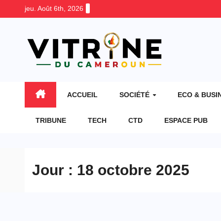
Skip
jeu. Août 6th, 2026
to
content
ACCUEIL
SOCIÉTÉ
ECO & BUSI
TRIBUNE
TECH
CTD
ESPACE PUB
Jour :
18 octobre 2025