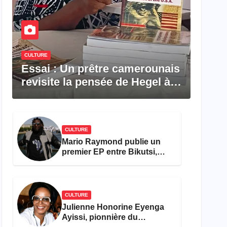
CULTURE
Essai : Un prêtre camerounais
revisite la pensée de Hegel à
travers le rêve américain
CULTURE
Mario Raymond publie un
premier EP entre Bikutsi,
R&B et pop française
CULTURE
Julienne Honorine Eyenga
Ayissi, pionnière du