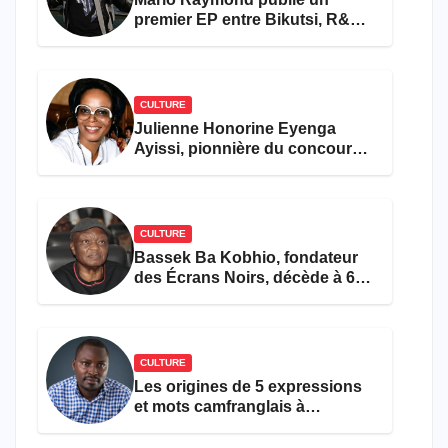
premier EP entre Bikutsi, R&B
et pop française
CULTURE
Julienne Honorine Eyenga
Ayissi, pionnière du concours
Miss Cameroun, est décédée
CULTURE
Bassek Ba Kobhio, fondateur
des Écrans Noirs, décède à 69
ans
CULTURE
Les origines de 5 expressions
et mots camfranglais à
connaître en 2026