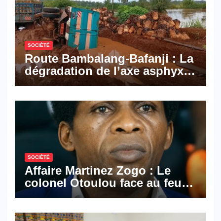
Cameroon
SOCIÉTÉ
Route Bambalang-Bafanji : La
dégradation de l’axe asphyxie
les activités économiques
SOCIÉTÉ
Affaire Martinez Zogo : Le
colonel Otoulou face au feu
croisé des avocats de la
défense