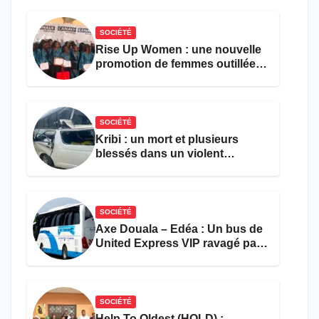
le comptage de la population
SOCIÉTÉ
Rise Up Women : une nouvelle
promotion de femmes outillées
pour l’emploi et
l’entrepreneuriat
SOCIÉTÉ
Kribi : un mort et plusieurs
blessés dans un violent
accident près du port
SOCIÉTÉ
Axe Douala – Edéa : Un bus de
United Express VIP ravagé par
les flammes à Missole
SOCIÉTÉ
Help To Oldest (HOLD) :