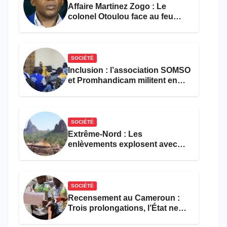
Affaire Martinez Zogo : Le
colonel Otoulou face au feu
croisé des avocats de la
défense
SOCIÉTÉ
Inclusion : l’association SOMSO
et Promhandicam militent en
faveur d’une réforme des
formations en hôtellerie-
restauration
SOCIÉTÉ
Extrême-Nord : Les
enlèvements explosent avec
308 victimes en trois mois
SOCIÉTÉ
Recensement au Cameroun :
Trois prolongations, l’État ne
parvient toujours pas à achever