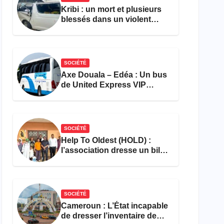
Kribi : un mort et plusieurs
blessés dans un violent
accident près du port
SOCIÉTÉ
Axe Douala – Edéa : Un bus
de United Express VIP
ravagé par les flammes à
Missole
SOCIÉTÉ
Help To Oldest (HOLD) :
l’association dresse un bilan
encourageant au premier
semestre de 2026
SOCIÉTÉ
Cameroun : L’État incapable
de dresser l’inventaire de