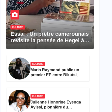
CULTURE
Essai : Un prêtre camerounais
revisite la pensée de Hegel à
travers le rêve américain
CULTURE
Mario Raymond publie un
premier EP entre Bikutsi,
R&B et pop française
CULTURE
Julienne Honorine Eyenga
Ayissi, pionnière du