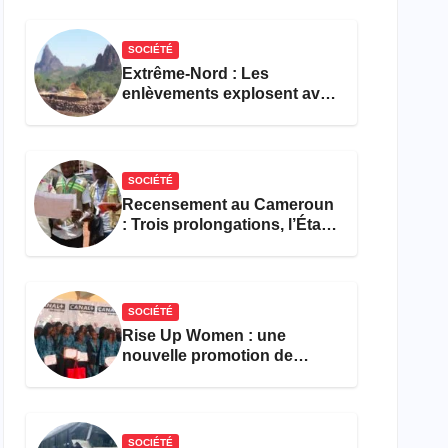
réforme des formations en
hôtellerie-restauration
SOCIÉTÉ
Extrême-Nord : Les
enlèvements explosent avec
308 victimes en trois mois
SOCIÉTÉ
Recensement au Cameroun
: Trois prolongations, l’État
ne parvient toujours pas à
achever le comptage de la
population
SOCIÉTÉ
Rise Up Women : une
nouvelle promotion de
femmes outillées pour
l’emploi et l’entrepreneuriat
SOCIÉTÉ