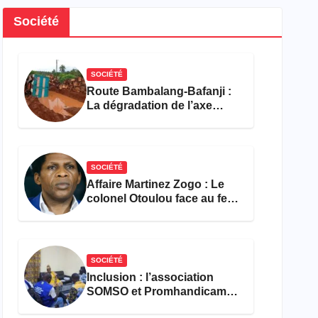
Société
SOCIÉTÉ
Route Bambalang-Bafanji :
La dégradation de l’axe
asphyxie les activités
économiques
SOCIÉTÉ
Affaire Martinez Zogo : Le
colonel Otoulou face au feu
croisé des avocats de la
défense
SOCIÉTÉ
Inclusion : l’association
SOMSO et Promhandicam
militent en faveur d’une