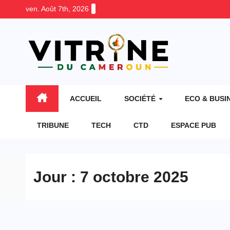
Skip
ven. Août 7th, 2026
to
content
ACCUEIL
SOCIÉTÉ
ECO & BUSI
TRIBUNE
TECH
CTD
ESPACE PUB
Jour :
7 octobre 2025