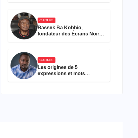
concours Miss Cameroun,
est décédée
CULTURE
Bassek Ba Kobhio,
fondateur des Écrans Noirs,
décède à 69 ans
CULTURE
Les origines de 5
expressions et mots
camfranglais à connaître en
2026