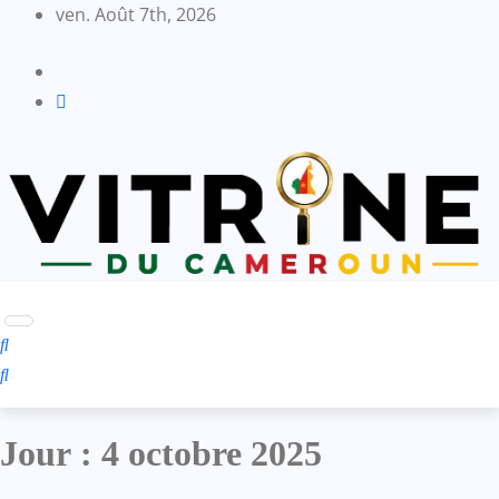
Skip
ven. Août 7th, 2026
to
content
Jour :
4 octobre 2025