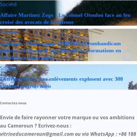
Société
Affaire Martinez Zogo : Le colonel Otoulou face au feu
croisé des avocats de la défense
Société
Inclusion : l’association SOMSO et Promhandicam
militent en faveur d’une réforme des formations en
hôtellerie-restauration
Société
Extrême-Nord : Les enlèvements explosent avec 308
victimes en trois mois
Contactez-nous
Envie de faire rayonner votre marque ou vos ambitions
au Cameroun ? Ecrivez-nous :
vitrineducameroun@gmail.com ou via WhatsApp : +86 188