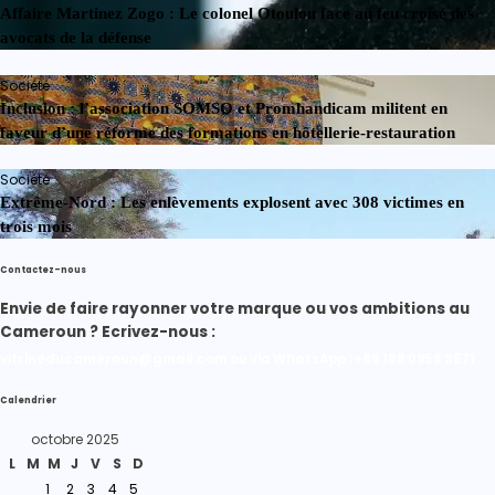
Affaire Martinez Zogo : Le colonel Otoulou face au feu croisé des
avocats de la défense
Société
Inclusion : l’association SOMSO et Promhandicam militent en
faveur d’une réforme des formations en hôtellerie-restauration
Société
Extrême-Nord : Les enlèvements explosent avec 308 victimes en
trois mois
Contactez-nous
Envie de faire rayonner votre marque ou vos ambitions au
Cameroun ? Ecrivez-nous :
vitrineducameroun@gmail.com ou via WhatsApp : +86 188 0958 3571
Calendrier
octobre 2025
L
M
M
J
V
S
D
1
2
3
4
5