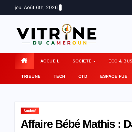
Skip
jeu. Août 6th, 2026
to
content
ACCUEIL
SOCIÉTÉ
ECO & BU
TRIBUNE
TECH
CTD
ESPACE PUB
Société
Affaire Bébé Mathis :