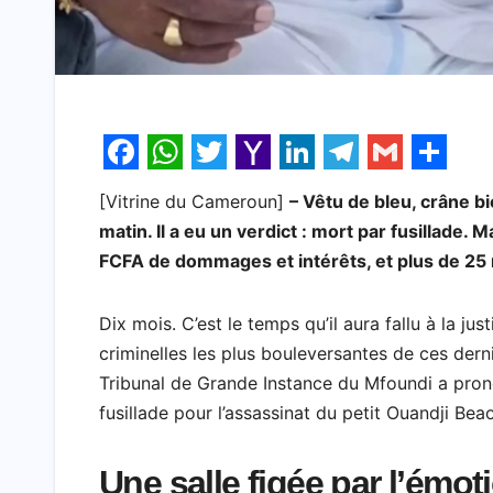
F
W
T
Y
L
T
G
S
[Vitrine du Cameroun]
– Vêtu de bleu, crâne b
a
h
w
a
i
e
m
h
matin. Il a eu un verdict : mort par fusillade. 
c
a
i
h
n
l
a
a
FCFA de dommages et intérêts, et plus de 25 m
e
t
t
o
k
e
i
r
b
s
t
o
e
g
l
e
Dix mois. C’est le temps qu’il aura fallu à la j
o
A
e
M
d
r
criminelles les plus bouleversantes de ces dern
Tribunal de Grande Instance du Mfoundi a pro
o
p
r
a
I
a
fusillade pour l’assassinat du petit Ouandji Be
k
p
i
n
m
l
Une salle figée par l’émot