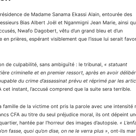
a présidence de Madame Sanama Ekassi Alain, entourée des
eurs Bias Albert Joël et Nganmigni Jean Marie, ainsi qu
ccusés, Nwafo Dagobert, vêtu d’un grand bleu et d’un
 en prières, espérant visiblement que l’issue lui serait favo
n de culpabilité, sans ambiguïté : le tribunal,
« statuant
ière criminelle et en premier ressort, après en avoir délibér
upable du crime d’assassinat prévu et réprimé par les artic
 cet instant, l’accusé comprend que la suite sera terrible.
 famille de la victime ont pris la parole avec une intensité r
ancs CFA au titre du seul préjudice moral, ils ont dépeint un
uartier, hantée par l’horreur des images d’autopsie.
« L’enf
’on fasse, quoi qu’on dise, on ne le verra plus »
, ont-ils mar