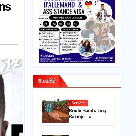
ons
Société
Société
Route Bambalang-
Bafanji : La
dégradation de
l’axe asphyxie les
activités