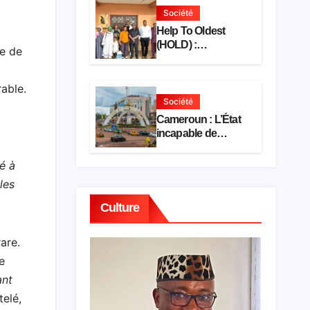
Société
Help To Oldest
(HOLD) :
e de
l’association dresse
un bilan
encourageant au
rable.
premier semestre
Société
de 2026
Cameroun : L’État
incapable de
dresser l’inventaire
de son propre
é à
patrimoine
les
Culture
are.
e
ant
telé,