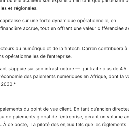
nt où elle accélère son expansion en tant que partenaire d
les et régionales.
 capitalise sur une forte dynamique opérationnelle, en
inancière accrue, tout en offrant une valeur différenciée a
ecteurs du numérique et de la fintech, Darren contribuera à
ns opérationnelles de l’entreprise.
lant s’appuie sur son infrastructure — qui traite plus de 4,5
r l’économie des paiements numériques en Afrique, dont la v
i 2030.*
iements du point de vue client. En tant qu’ancien directe
seau de paiements global de l’entreprise, gérant un volume a
. À ce poste, il a piloté des enjeux tels que les règlements