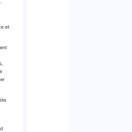
.
te et
ment
s,
e
cer
tés
rd