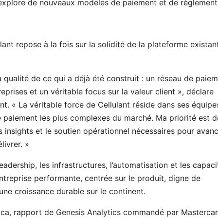
t explore de nouveaux modèles de paiement et de règlement
ant repose à la fois sur la solidité de la plateforme existan
a qualité de ce qui a déjà été construit : un réseau de paie
prises et un véritable focus sur la valeur client », déclare
t. « La véritable force de Cellulant réside dans ses équipe
e paiement les plus complexes du marché. Ma priorité est d
 les insights et le soutien opérationnel nécessaires pour avan
livrer. »
eadership, les infrastructures, l’automatisation et les capaci
ntreprise performante, centrée sur le produit, digne de
une croissance durable sur le continent.
frica, rapport de Genesis Analytics commandé par Masterca