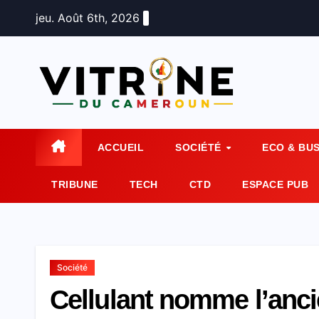
Skip
jeu. Août 6th, 2026
to
content
ACCUEIL
SOCIÉTÉ
ECO & BU
TRIBUNE
TECH
CTD
ESPACE PUB
Société
Cellulant nomme l’anci