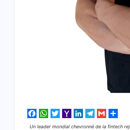
F
W
T
Y
L
T
G
S
Un leader mondial chevronné de la fintech rejo