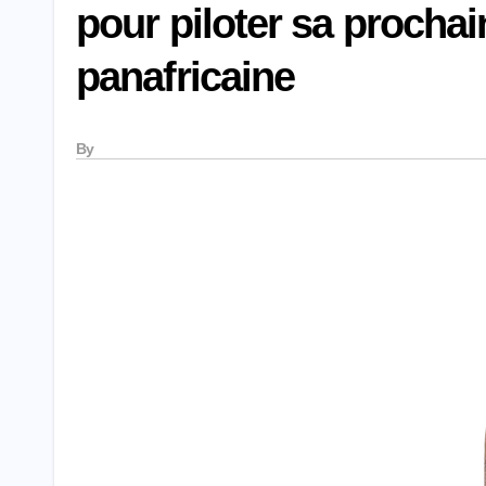
pour piloter sa procha
panafricaine
By