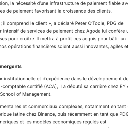
sion, la nécessité d’une infrastructure de paiement fiable a
ces de paiement favorisant la croissance des clients.
; il comprend le client », a déclaré Peter O’Toole, PDG de
eur intensif de services de paiement chez Agoda lui confère 
es pour croître. Il mettra à profit ces acquis pour bâtir un
nos opérations financières soient aussi innovantes, agiles e
émergents
 institutionnelle et d’expérience dans le développement d
t-comptable certifié (ACA), il a débuté sa carrière chez EY 
g School of Management.
ementaires et commerciaux complexes, notamment en tant
Amérique latine chez Binance, puis récemment en tant que PD
mériques et les modèles économiques régulés est