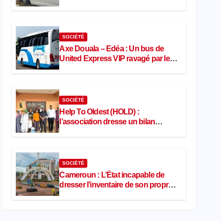
port
SOCIÉTÉ
Axe Douala – Edéa : Un bus de
United Express VIP ravagé par les
flammes à Missole
SOCIÉTÉ
Help To Oldest (HOLD) :
l’association dresse un bilan
encourageant au premier semestre
de 2026
SOCIÉTÉ
Cameroun : L’État incapable de
dresser l’inventaire de son propre
patrimoine