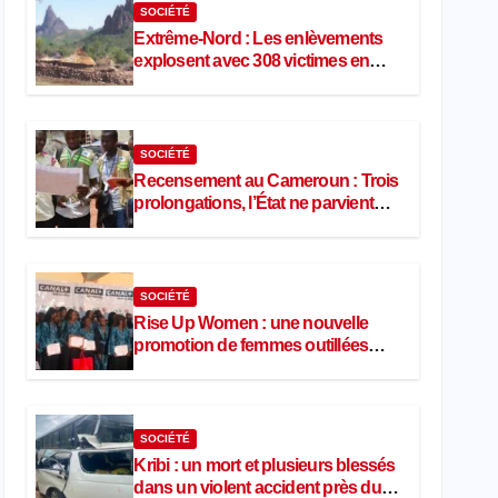
SOCIÉTÉ
Extrême-Nord : Les enlèvements
explosent avec 308 victimes en
trois mois
SOCIÉTÉ
Recensement au Cameroun : Trois
prolongations, l’État ne parvient
toujours pas à achever le
comptage de la population
SOCIÉTÉ
Rise Up Women : une nouvelle
promotion de femmes outillées
pour l’emploi et l’entrepreneuriat
SOCIÉTÉ
Kribi : un mort et plusieurs blessés
dans un violent accident près du