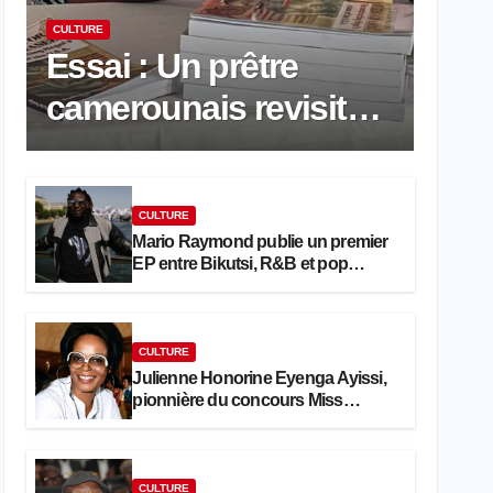
CULTURE
Essai : Un prêtre
camerounais revisite
la pensée de Hegel à
travers le rêve
CULTURE
américain
Mario Raymond publie un premier
EP entre Bikutsi, R&B et pop
française
CULTURE
Julienne Honorine Eyenga Ayissi,
pionnière du concours Miss
Cameroun, est décédée
CULTURE