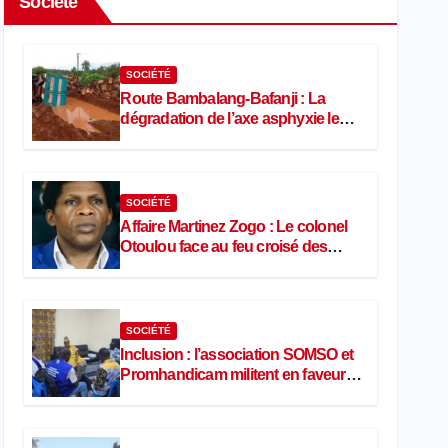
Société
SOCIÉTÉ
Route Bambalang-Bafanji : La
dégradation de l’axe asphyxie les
activités économiques
SOCIÉTÉ
Affaire Martinez Zogo : Le colonel
Otoulou face au feu croisé des
avocats de la défense
SOCIÉTÉ
Inclusion : l’association SOMSO et
Promhandicam militent en faveur
d’une réforme des formations en
hôtellerie-restauration