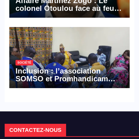
Affaire Martinez Zogo : Le
colonel Otoulou face au feu
croisé des avocats de la
défense
SOCIÉTÉ
Inclusion : l’association
SOMSO et Promhandicam
militent en faveur d’une
réforme des formations en
hôtellerie-restauration
CONTACTEZ-NOUS