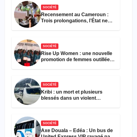
SOCIÉTÉ
Recensement au Cameroun :
Trois prolongations, l’État ne
parvient toujours pas à achever
le comptage de la population
SOCIÉTÉ
Rise Up Women : une nouvelle
promotion de femmes outillées
pour l’emploi et
l’entrepreneuriat
SOCIÉTÉ
Kribi : un mort et plusieurs
blessés dans un violent
accident près du port
SOCIÉTÉ
Axe Douala – Edéa : Un bus de
United Express VIP ravagé par