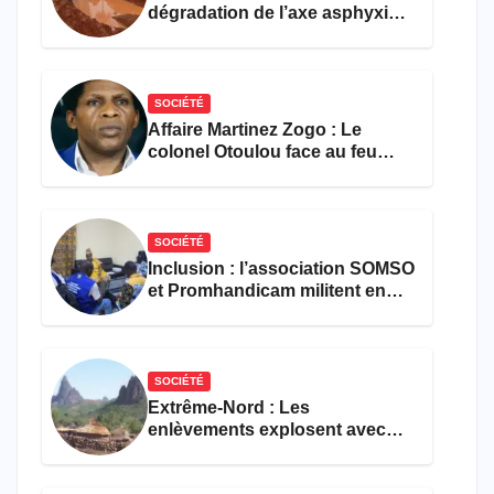
dégradation de l’axe asphyxie
les activités économiques
SOCIÉTÉ
Affaire Martinez Zogo : Le
colonel Otoulou face au feu
croisé des avocats de la
défense
SOCIÉTÉ
Inclusion : l’association SOMSO
et Promhandicam militent en
faveur d’une réforme des
formations en hôtellerie-
restauration
SOCIÉTÉ
Extrême-Nord : Les
enlèvements explosent avec
308 victimes en trois mois