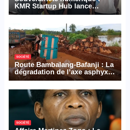
KMR Startup Hub lance
Pyramid Browser et Pyramid
Mail, deux solutions
numériques made in
Cameroon
SOCIÉTÉ
Route Bambalang-Bafanji : La
dégradation de l’axe asphyxie
les activités économiques
SOCIÉTÉ