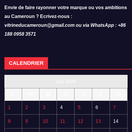
Envie de faire rayonner votre marque ou vos ambitions
au Cameroun ? Ecrivez-nous :
vitrineducameroun@gmail.com ou via WhatsApp : +86
188 0958 3571
CALENDRIER
juin 2026
L
M
M
J
V
S
D
1
2
3
4
5
6
7
8
9
10
11
12
13
14