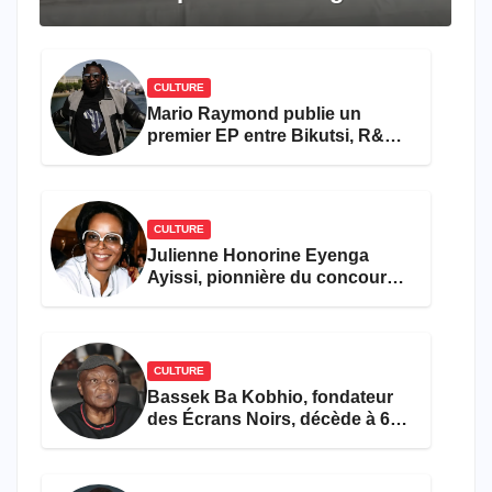
travers le rêve américain
CULTURE
Mario Raymond publie un
premier EP entre Bikutsi, R&B
et pop française
CULTURE
Julienne Honorine Eyenga
Ayissi, pionnière du concours
Miss Cameroun, est décédée
CULTURE
Bassek Ba Kobhio, fondateur
des Écrans Noirs, décède à 69
ans