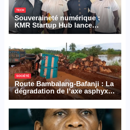
TECH
Souveraineté numérique :
KMR Startup Hub lance
Pyramid Browser et Pyramid
Mail, deux solutions
numériques made in
Cameroon
SOCIÉTÉ
Route Bambalang-Bafanji : La
dégradation de l’axe asphyxie
les activités économiques