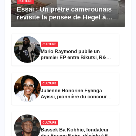
CULTURE
Essai : Un prêtre camerounais
revisite la pensée de Hegel à
travers le rêve américain
CULTURE
Mario Raymond publie un
premier EP entre Bikutsi, R&B
et pop française
CULTURE
Julienne Honorine Eyenga
Ayissi, pionnière du concours
Miss Cameroun, est décédée
CULTURE
Bassek Ba Kobhio, fondateur
des Écrans Noirs, décède à 69