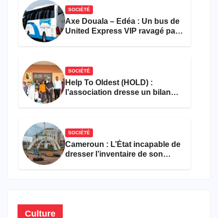
SOCIÉTÉ
Axe Douala – Edéa : Un bus de
United Express VIP ravagé par
les flammes à Missole
SOCIÉTÉ
Help To Oldest (HOLD) :
l’association dresse un bilan
encourageant au premier
semestre de 2026
SOCIÉTÉ
Cameroun : L’État incapable de
dresser l’inventaire de son
propre patrimoine
Culture