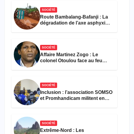
SOCIÉTÉ
Route Bambalang-Bafanji : La
dégradation de l’axe asphyxie
les activités économiques
SOCIÉTÉ
Affaire Martinez Zogo : Le
colonel Otoulou face au feu
croisé des avocats de la
défense
SOCIÉTÉ
Inclusion : l’association SOMSO
et Promhandicam militent en
faveur d’une réforme des
formations en hôtellerie-
restauration
SOCIÉTÉ
Extrême-Nord : Les