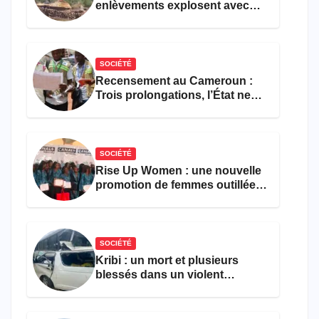
enlèvements explosent avec
308 victimes en trois mois
SOCIÉTÉ
Recensement au Cameroun :
Trois prolongations, l’État ne
parvient toujours pas à achever
le comptage de la population
SOCIÉTÉ
Rise Up Women : une nouvelle
promotion de femmes outillées
pour l’emploi et
l’entrepreneuriat
SOCIÉTÉ
Kribi : un mort et plusieurs
blessés dans un violent
accident près du port