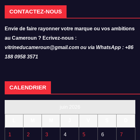
CONTACTEZ-NOUS
Envie de faire rayonner votre marque ou vos ambitions
au Cameroun ? Ecrivez-nous :
vitrineducameroun@gmail.com ou via WhatsApp : +86
188 0958 3571
CALENDRIER
juin 2026
L
M
M
J
V
S
D
1
2
3
4
5
6
7