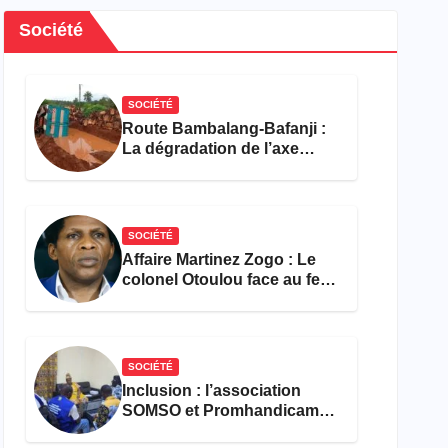
Société
SOCIÉTÉ
Route Bambalang-Bafanji :
La dégradation de l’axe
asphyxie les activités
économiques
SOCIÉTÉ
Affaire Martinez Zogo : Le
colonel Otoulou face au feu
croisé des avocats de la
défense
SOCIÉTÉ
Inclusion : l’association
SOMSO et Promhandicam
militent en faveur d’une