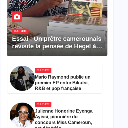
CULTURE
Essai : Un prêtre camerounais
revisite la pensée de Hegel à
travers le rêve américain
CULTURE
Mario Raymond publie un
premier EP entre Bikutsi,
R&B et pop française
CULTURE
Julienne Honorine Eyenga
Ayissi, pionnière du
concours Miss Cameroun,