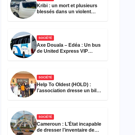
Kribi : un mort et plusieurs
blessés dans un violent
accident près du port
SOCIÉTÉ
Axe Douala – Edéa : Un bus
de United Express VIP
ravagé par les flammes à
Missole
SOCIÉTÉ
Help To Oldest (HOLD) :
l’association dresse un bilan
encourageant au premier
semestre de 2026
SOCIÉTÉ
Cameroun : L’État incapable
de dresser l’inventaire de