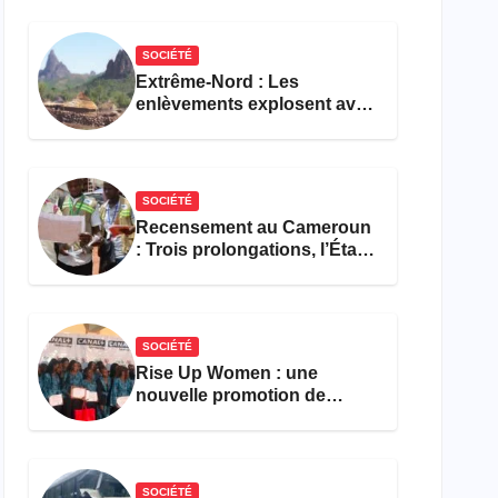
réforme des formations en
hôtellerie-restauration
SOCIÉTÉ
Extrême-Nord : Les
enlèvements explosent avec
308 victimes en trois mois
SOCIÉTÉ
Recensement au Cameroun
: Trois prolongations, l’État
ne parvient toujours pas à
achever le comptage de la
population
SOCIÉTÉ
Rise Up Women : une
nouvelle promotion de
femmes outillées pour
l’emploi et l’entrepreneuriat
SOCIÉTÉ