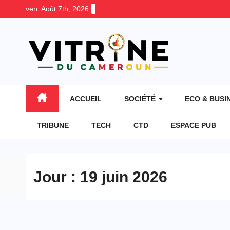
Skip
ven. Août 7th, 2026
to
content
ACCUEIL
SOCIÉTÉ
ECO & BUSI
TRIBUNE
TECH
CTD
ESPACE PUB
Jour :
19 juin 2026