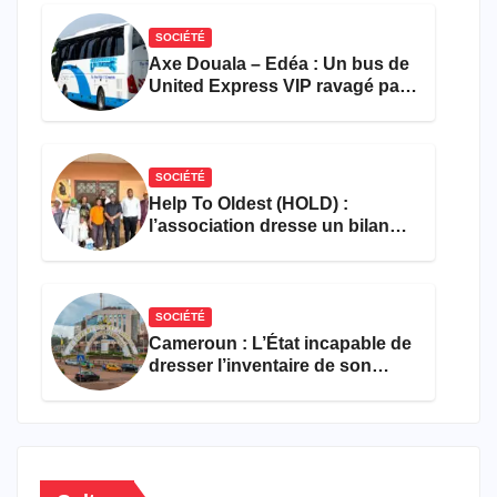
SOCIÉTÉ
Axe Douala – Edéa : Un bus de
United Express VIP ravagé par
les flammes à Missole
SOCIÉTÉ
Help To Oldest (HOLD) :
l’association dresse un bilan
encourageant au premier
semestre de 2026
SOCIÉTÉ
Cameroun : L’État incapable de
dresser l’inventaire de son
propre patrimoine