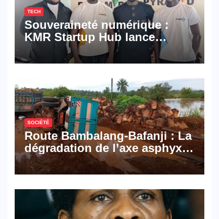
TECH
Souveraineté numérique :
KMR Startup Hub lance
Pyramid Browser et Pyramid
Mail, deux solutions
numériques made in
Cameroon
SOCIÉTÉ
Route Bambalang-Bafanji : La
dégradation de l’axe asphyxie
les activités économiques