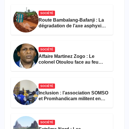
SOCIÉTÉ
Route Bambalang-Bafanji : La
dégradation de l’axe asphyxie
les activités économiques
SOCIÉTÉ
Affaire Martinez Zogo : Le
colonel Otoulou face au feu
croisé des avocats de la
défense
SOCIÉTÉ
Inclusion : l’association SOMSO
et Promhandicam militent en
faveur d’une réforme des
formations en hôtellerie-
restauration
SOCIÉTÉ