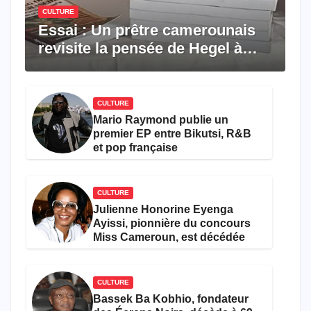
CULTURE
Essai : Un prêtre camerounais
revisite la pensée de Hegel à
travers le rêve américain
CULTURE
Mario Raymond publie un
premier EP entre Bikutsi, R&B
et pop française
CULTURE
Julienne Honorine Eyenga
Ayissi, pionnière du concours
Miss Cameroun, est décédée
CULTURE
Bassek Ba Kobhio, fondateur