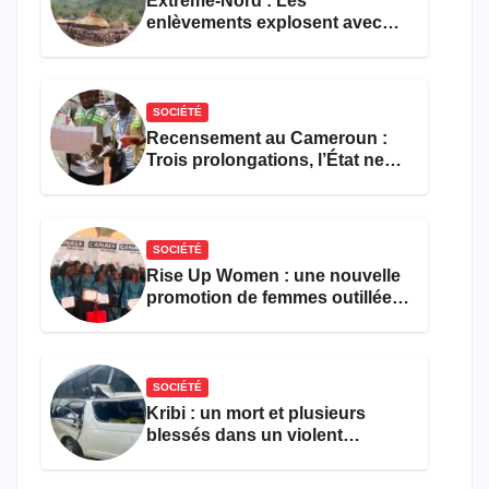
Extrême-Nord : Les
enlèvements explosent avec
308 victimes en trois mois
SOCIÉTÉ
Recensement au Cameroun :
Trois prolongations, l’État ne
parvient toujours pas à achever
le comptage de la population
SOCIÉTÉ
Rise Up Women : une nouvelle
promotion de femmes outillées
pour l’emploi et
l’entrepreneuriat
SOCIÉTÉ
Kribi : un mort et plusieurs
blessés dans un violent
accident près du port