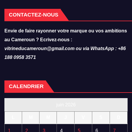
CONTACTEZ-NOUS
Envie de faire rayonner votre marque ou vos ambitions
au Cameroun ? Ecrivez-nous :
vitrineducameroun@gmail.com ou via WhatsApp : +86
188 0958 3571
CALENDRIER
juin 2026
L
M
M
J
V
S
D
1
2
3
4
5
6
7