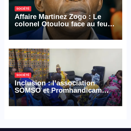
SOCIÉTÉ
Affaire Martinez Zogo : Le
colonel Otoulou face au feu
croisé des avocats de la
défense
SOCIÉTÉ
Inclusion : l’association
SOMSO et Promhandicam
militent en faveur d’une
réforme des formations en
hôtellerie-restauration