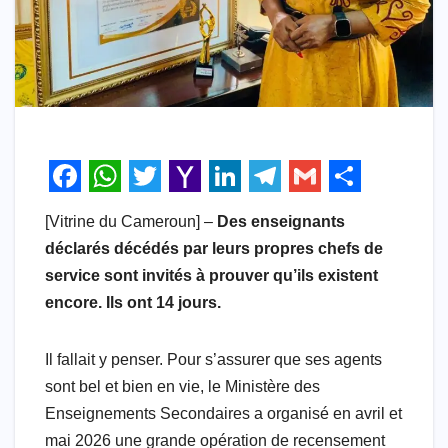
F
W
T
Y
L
T
G
S
[Vitrine du Cameroun] –
Des enseignants
a
h
w
a
i
e
m
h
déclarés décédés par leurs propres chefs de
c
a
i
h
n
l
a
a
service sont invités à prouver qu’ils existent
e
t
t
o
k
e
i
r
encore. Ils ont 14 jours.
b
s
t
o
e
g
l
e
o
A
e
M
d
r
Il fallait y penser. Pour s’assurer que ses agents
sont bel et bien en vie, le Ministère des
o
p
r
a
I
a
Enseignements Secondaires a organisé en avril et
k
p
i
n
m
mai 2026 une grande opération de recensement