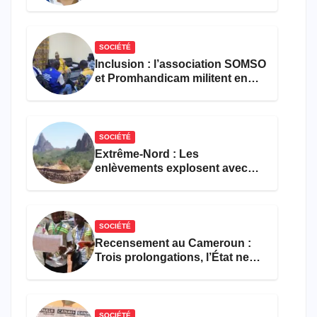
croisé des avocats de la
défense
SOCIÉTÉ
Inclusion : l’association SOMSO
et Promhandicam militent en
faveur d’une réforme des
formations en hôtellerie-
restauration
SOCIÉTÉ
Extrême-Nord : Les
enlèvements explosent avec
308 victimes en trois mois
SOCIÉTÉ
Recensement au Cameroun :
Trois prolongations, l’État ne
parvient toujours pas à achever
le comptage de la population
SOCIÉTÉ