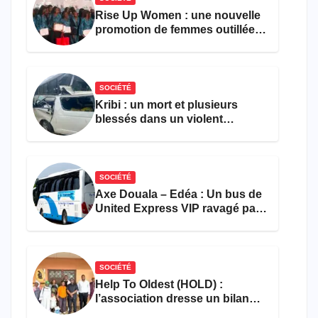
Rise Up Women : une nouvelle
promotion de femmes outillées
pour l’emploi et
l’entrepreneuriat
SOCIÉTÉ
Kribi : un mort et plusieurs
blessés dans un violent
accident près du port
SOCIÉTÉ
Axe Douala – Edéa : Un bus de
United Express VIP ravagé par
les flammes à Missole
SOCIÉTÉ
Help To Oldest (HOLD) :
l’association dresse un bilan
encourageant au premier