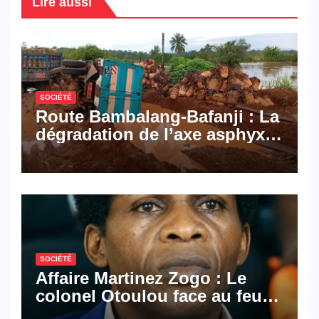
Lire aussi
SOCIÉTÉ
Route Bambalang-Bafanji : La
dégradation de l’axe asphyxie
les activités économiques
SOCIÉTÉ
Affaire Martinez Zogo : Le
colonel Otoulou face au feu
croisé des avocats de la