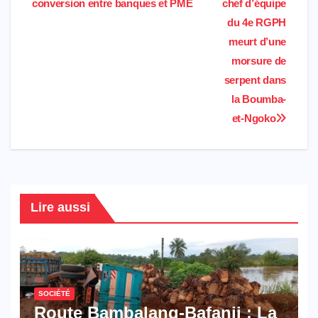
b
s
t
o
e
g
l
e
conversion entre banques et PME
chef d’équipe
l’article
du 4e RGPH
o
A
e
M
d
r
meurt d’une
o
p
r
a
I
a
morsure de
k
p
i
n
m
serpent dans
l
la Boumba-
et-Ngoko
Lire aussi
SOCIÉTÉ
Route Bambalang-Bafanji : La