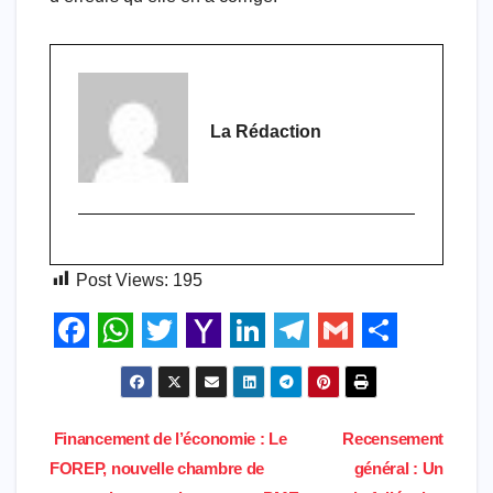
La Rédaction
Post Views:
195
F
W
T
Y
L
T
G
S
a
h
w
a
i
e
m
h
c
a
i
h
n
l
a
a
Navigation
Financement de l’économie : Le
Recensement
e
t
t
o
k
e
i
r
FOREP, nouvelle chambre de
général : Un
de