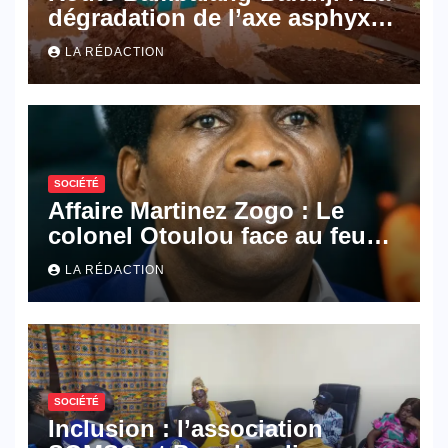
dégradation de l’axe asphyxie
les activités économiques
LA RÉDACTION
SOCIÉTÉ
Affaire Martinez Zogo : Le
colonel Otoulou face au feu
croisé des avocats de la
LA RÉDACTION
défense
SOCIÉTÉ
Inclusion : l’association