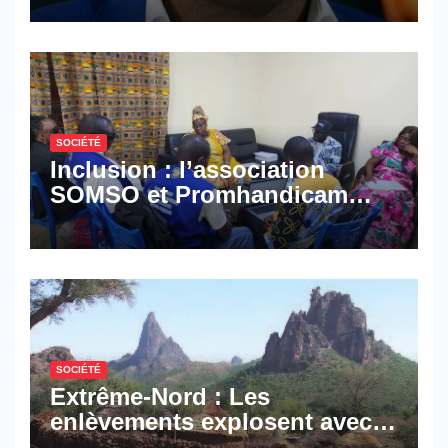
défense
SOCIÉTÉ
Inclusion : l’association
SOMSO et Promhandicam
militent en faveur d’une
réforme des formations en
hôtellerie-restauration
SOCIÉTÉ
Extrême-Nord : Les
enlèvements explosent avec
308 victimes en trois mois