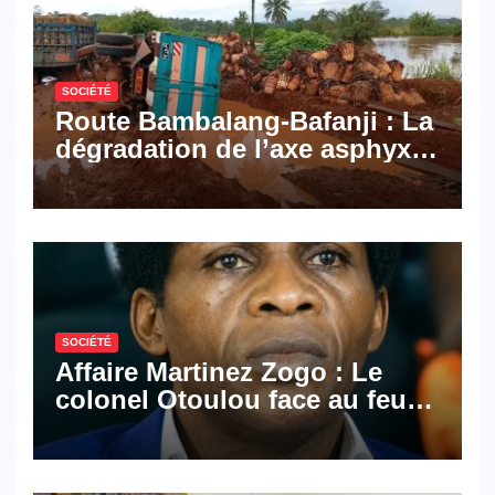
Cameroon
SOCIÉTÉ
Route Bambalang-Bafanji : La
dégradation de l’axe asphyxie
les activités économiques
SOCIÉTÉ
Affaire Martinez Zogo : Le
colonel Otoulou face au feu
croisé des avocats de la
défense