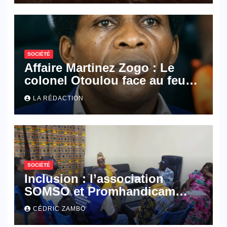
SOCIÉTÉ
Affaire Martinez Zogo : Le
colonel Otoulou face au feu
croisé des avocats de la
LA RÉDACTION
défense
SOCIÉTÉ
Inclusion : l’association
SOMSO et Promhandicam
militent en faveur d’une
CÉDRIC ZAMBO
réforme des formations en