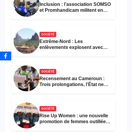
Inclusion : l’association SOMSO
et Promhandicam militent en
faveur d’une réforme des
formations en hôtellerie-
restauration
SOCIÉTÉ
Extrême-Nord : Les
enlèvements explosent avec
308 victimes en trois mois
SOCIÉTÉ
Recensement au Cameroun :
Trois prolongations, l’État ne
parvient toujours pas à achever
le comptage de la population
SOCIÉTÉ
Rise Up Women : une nouvelle
promotion de femmes outillées
pour l’emploi et