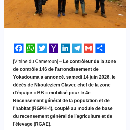
F
W
T
Y
L
T
G
S
[Vitrine du Cameroun] –
Le contrôleur de la zone
a
h
w
a
i
e
m
h
de contrôle 146 de l’arrondissement de
c
a
i
h
n
l
a
a
Yokadouma a annoncé, samedi 14 juin 2026, le
e
t
t
o
k
e
i
r
décès de Nkouleziem Claver, chef de la zone
b
s
t
o
e
g
l
e
d’équipe « BB » mobilisé pour le 4e
Recensement général de la population et de
o
A
e
M
d
r
l’habitat (RGPH-4), couplé au module de base
o
p
r
a
I
a
du recensement général de l’agriculture et de
k
p
i
n
m
l’élevage (RGAE).