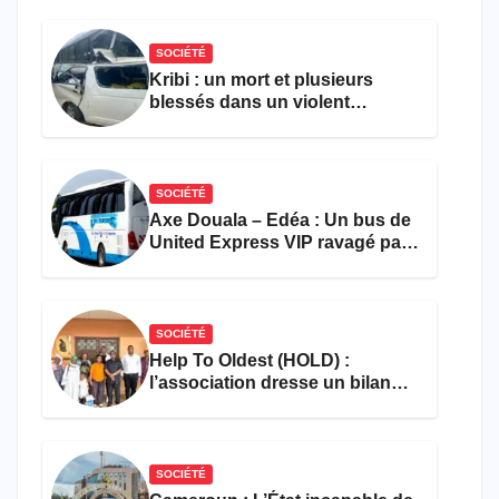
l’entrepreneuriat
SOCIÉTÉ
Kribi : un mort et plusieurs
blessés dans un violent
accident près du port
SOCIÉTÉ
Axe Douala – Edéa : Un bus de
United Express VIP ravagé par
les flammes à Missole
SOCIÉTÉ
Help To Oldest (HOLD) :
l’association dresse un bilan
encourageant au premier
semestre de 2026
SOCIÉTÉ