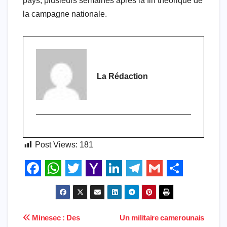
pays, plusieurs semaines après la fin théorique de
la campagne nationale.
La Rédaction
Post Views:
181
F
W
T
Y
L
T
G
S
a
h
w
a
i
e
m
h
c
a
i
h
n
l
a
a
Navigation
Minesec : Des
Un militaire camerounais