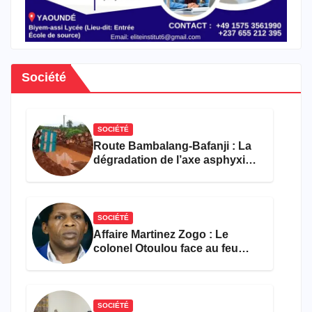
Société
SOCIÉTÉ
Route Bambalang-Bafanji : La
dégradation de l’axe asphyxie
les activités économiques
SOCIÉTÉ
Affaire Martinez Zogo : Le
colonel Otoulou face au feu
croisé des avocats de la
défense
SOCIÉTÉ