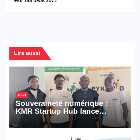
: +86 188 0958 3571
Lire aussi
TECH
Souveraineté numérique :
KMR Startup Hub lance
Pyramid Browser et Pyramid
Mail, deux solutions
numériques made in