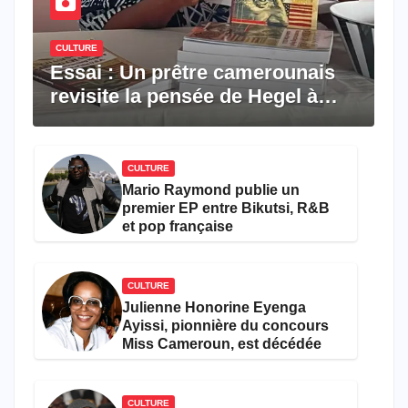
CULTURE
Essai : Un prêtre camerounais
revisite la pensée de Hegel à
travers le rêve américain
CULTURE
Mario Raymond publie un
premier EP entre Bikutsi, R&B
et pop française
CULTURE
Julienne Honorine Eyenga
Ayissi, pionnière du concours
Miss Cameroun, est décédée
CULTURE