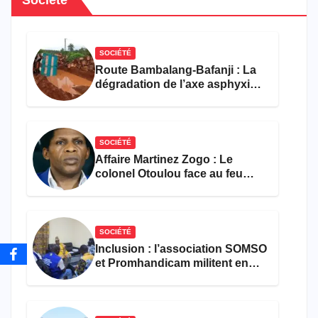
Société
SOCIÉTÉ
Route Bambalang-Bafanji : La
dégradation de l’axe asphyxie
les activités économiques
SOCIÉTÉ
Affaire Martinez Zogo : Le
colonel Otoulou face au feu
croisé des avocats de la
défense
SOCIÉTÉ
Inclusion : l’association SOMSO
et Promhandicam militent en
faveur d’une réforme des
formations en hôtellerie-
restauration