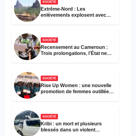
SOCIÉTÉ
Extrême-Nord : Les
enlèvements explosent avec
308 victimes en trois mois
SOCIÉTÉ
Recensement au Cameroun :
Trois prolongations, l’État ne
parvient toujours pas à achever
le comptage de la population
SOCIÉTÉ
Rise Up Women : une nouvelle
promotion de femmes outillées
pour l’emploi et
l’entrepreneuriat
SOCIÉTÉ
Kribi : un mort et plusieurs
blessés dans un violent
accident près du port