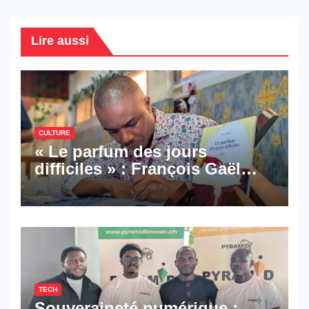
Lire aussi
CULTURE
« Le parfum des jours
difficiles » : François Gaël
Mbala signe un premier
roman porté par la résilience
et l’espoir
TECH
Souveraineté numérique :