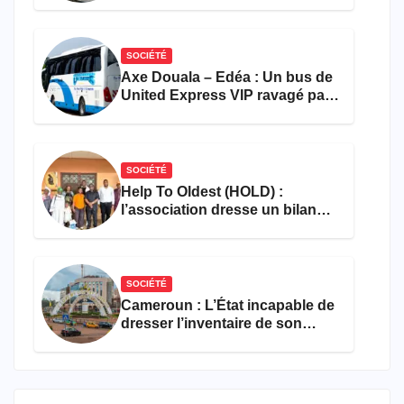
SOCIÉTÉ
Axe Douala – Edéa : Un bus de
United Express VIP ravagé par
les flammes à Missole
SOCIÉTÉ
Help To Oldest (HOLD) :
l’association dresse un bilan
encourageant au premier
semestre de 2026
SOCIÉTÉ
Cameroun : L’État incapable de
dresser l’inventaire de son
propre patrimoine