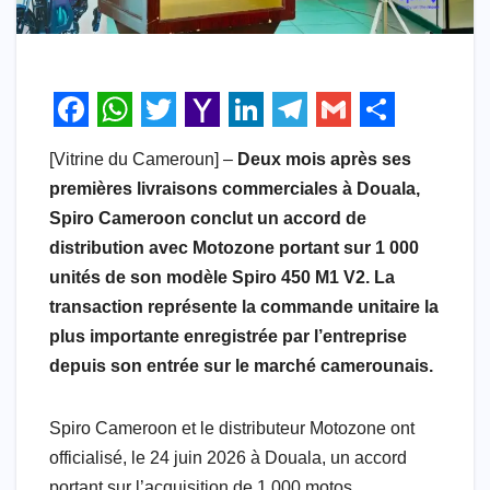
F
W
T
Y
L
T
G
S
[Vitrine du Cameroun] –
Deux mois après ses
a
h
w
a
i
e
m
h
premières livraisons commerciales à Douala,
c
a
i
h
n
l
a
a
Spiro Cameroon conclut un accord de
e
t
t
o
k
e
i
r
distribution avec Motozone portant sur 1 000
b
s
t
o
e
g
l
e
unités de son modèle Spiro 450 M1 V2. La
transaction représente la commande unitaire la
o
A
e
M
d
r
plus importante enregistrée par l’entreprise
o
p
r
a
I
a
depuis son entrée sur le marché camerounais.
k
p
i
n
m
l
Spiro Cameroon et le distributeur Motozone ont
officialisé, le 24 juin 2026 à Douala, un accord
portant sur l’acquisition de 1 000 motos