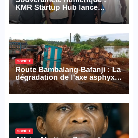
KMR Startup Hub lance
Pyramid Browser et Pyramid
Mail, deux solutions
numériques made in
Cameroon
SOCIÉTÉ
Route Bambalang-Bafanji : La
dégradation de l’axe asphyxie
les activités économiques
SOCIÉTÉ