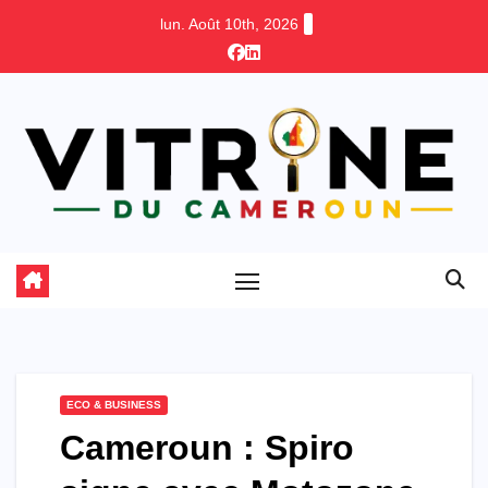
Skip
lun. Août 10th, 2026
to
content
ECO & BUSINESS
Cameroun : Spiro