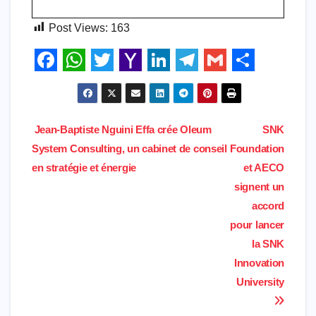
Post Views:
163
F
W
T
Y
L
T
G
S
a
h
w
a
i
e
m
h
c
a
i
h
n
l
a
a
Navigation
Jean-Baptiste Nguini Effa crée Oleum
SNK
e
t
t
o
k
e
i
r
System Consulting, un cabinet de conseil
Foundation
de
b
s
t
o
e
g
l
e
en stratégie et énergie
et AECO
l’article
signent un
o
A
e
M
d
r
accord
o
p
r
a
I
a
pour lancer
k
p
i
n
m
la SNK
l
Innovation
University