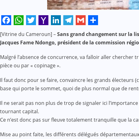
Facebook
WhatsApp
Twitter
Yahoo
LinkedIn
Telegram
Gmail
Share
[Vitrine du Cameroun] –
Sans grand changement sur la list
Mail
Jacques Fame Ndongo, président de la commission régi
Malgré l’absence de concurrence, va falloir aller chercher tr
pièce ou par « copinage ».
Il faut donc pour se faire, convaincre les grands électeurs (
base qui porte le sommet, quoi de plus normal que de rentr
Il ne serait pas non plus de trop de signaler ici l’importance
tournant capital.
Ce n’est donc pas sur fleuve totalement tranquille que la 
Mise au point faite, les différents délégués départementaux