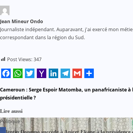
Jean Mineur Ondo
Journaliste indépendant. Auparavant, j'ai exercé mon méti
correspondant dans la région du Sud.
Post Views:
347
Facebook
WhatsApp
Twitter
Yahoo
LinkedIn
Telegram
Gmail
Share
Mail
N
Cameroun : Serge Espoir Matomba, un panafricaniste à l
présidentielle ?
a
Lire aussi
v
Politique
i
Valentin Dongmo succède à Anicet Ekane à la préside