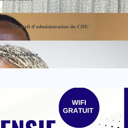
tête du Conseil d’administration du CHU
la vice-présidence