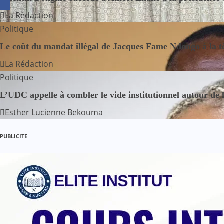
g
La Rédaction
Politique
a
Le coût du mandat illégal de Jacques Fame Ndongo à la 
t
La Rédaction
i
Politique
o
L’UDC appelle à combler le vide institutionnel autour de 
Esther Lucienne Bekouma
n
d
PUBLICITE
e
l
’