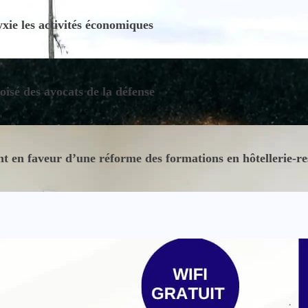
ie les activités économiques
oisé des avocats de la défense
 en faveur d’une réforme des formations en hôtellerie-re