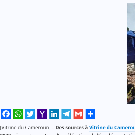
Facebook
WhatsApp
Twitter
Yahoo
LinkedIn
Telegram
Gmail
Share
[Vitrine du Cameroun] –
Des sources à
Vitrine du Camer
Mail