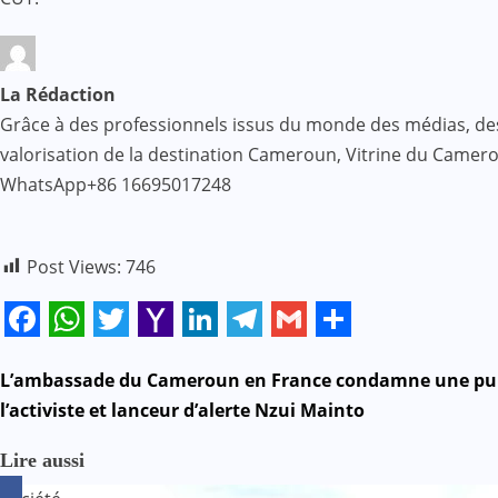
La Rédaction
Grâce à des professionnels issus du monde des médias, des af
valorisation de la destination Cameroun, Vitrine du Came
WhatsApp+86 16695017248
Post Views:
746
Facebook
WhatsApp
Twitter
Yahoo
LinkedIn
Telegram
Gmail
Share
Mail
N
L’ambassade du Cameroun en France condamne une publ
l’activiste et lanceur d’alerte Nzui Mainto
a
Lire aussi
v