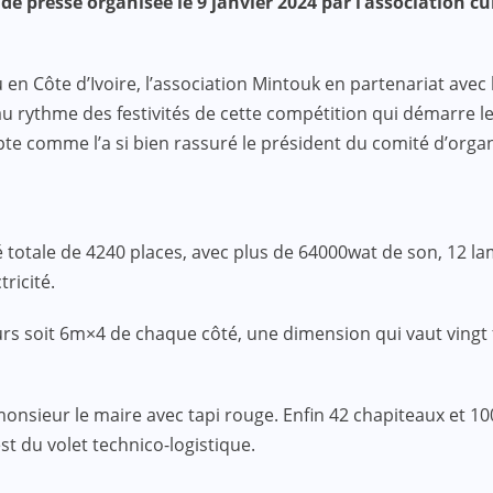
 de presse organisée le 9 janvier 2024 par l’association 
évu en Côte d’Ivoire, l’association Mintouk en partenariat 
rythme des festivités de cette compétition qui démarre le 
pte comme l’a si bien rassuré le président du comité d’or
té totale de 4240 places, avec plus de 64000wat de son, 12 l
ricité.
s soit 6m×4 de chaque côté, une dimension qui vaut vingt f
monsieur le maire avec tapi rouge. Enfin 42 chapiteaux et 
st du volet technico-logistique.