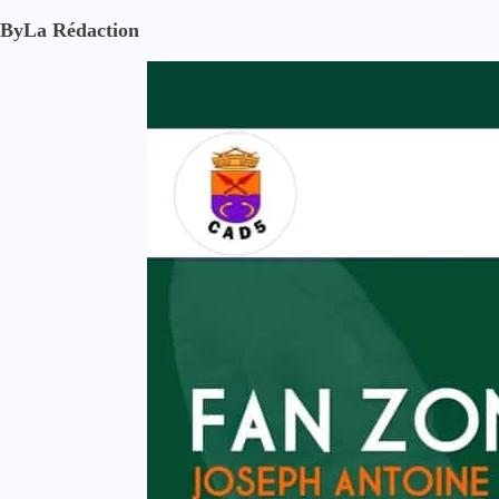
By
La Rédaction