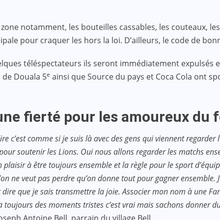
s zone notamment, les bouteilles cassables, les couteaux, les
ipale pour craquer les hors la loi. D’ailleurs, le code de bon
ques téléspectateurs ils seront immédiatement expulsés et int
e
 de Douala 5
ainsi que Source du pays et Coca Cola ont sponso
une fierté pour les amoureux du 
-à-dire c’est comme si je suis là avec des gens qui viennent regard
à pour soutenir les Lions. Oui nous allons regarder les matchs en
n plaisir à être toujours ensemble et la règle pour le sport d’équ
on ne veut pas perdre qu’on donne tout pour gagner ensemble. Je s
 dire que je sais transmettre la joie. Associer mon nom à une Fan
ra toujours des moments tristes c’est vrai mais sachons donner 
seph Antoine Bell, parrain du village Bell.