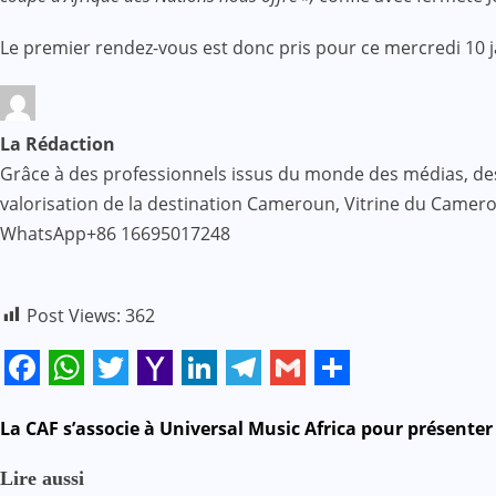
Le premier rendez-vous est donc pris pour ce mercredi 10 j
La Rédaction
Grâce à des professionnels issus du monde des médias, des af
valorisation de la destination Cameroun, Vitrine du Came
WhatsApp+86 16695017248
Post Views:
362
Facebook
WhatsApp
Twitter
Yahoo
LinkedIn
Telegram
Gmail
Share
Mail
N
La CAF s’associe à Universal Music Africa pour présenter 
a
Lire aussi