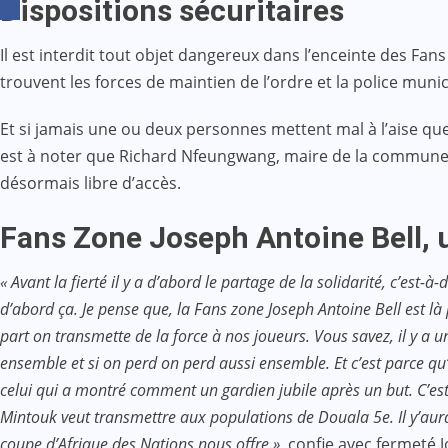
Dispositions sécuritaires
Il est interdit tout objet dangereux dans l’enceinte des Fan
trouvent les forces de maintien de l’ordre et la police munic
Et si jamais une ou deux personnes mettent mal à l’aise quel
est à noter que Richard Nfeungwang, maire de la commune
désormais libre d’accès.
Fans Zone Joseph Antoine Bell, 
« Avant la fierté il y a d’abord le partage de la solidarité, c’est
d’abord ça. Je pense que, la Fans zone Joseph Antoine Bell est l
part on transmette de la force à nos joueurs. Vous savez, il y a u
ensemble et si on perd on perd aussi ensemble. Et c’est parce qu’
celui qui a montré comment un gardien jubile après un but. C’est
Mintouk veut transmettre aux populations de Douala 5e. Il y’au
coupe d’Afrique des Nations nous offre »,
confie avec fermeté Jo